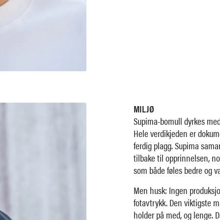
MILJØ
Supima-bomull dyrkes med 
Hele verdikjeden er dokume
ferdig plagg. Supima samar
tilbake til opprinnelsen, n
som både føles bedre og var
Men husk: Ingen produksjon 
fotavtrykk. Den viktigste må
holder på med, og lenge. Da