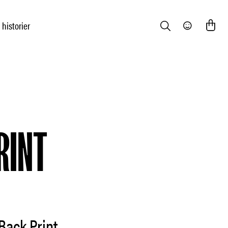
 historier
Search
Community
RINT
Back Print