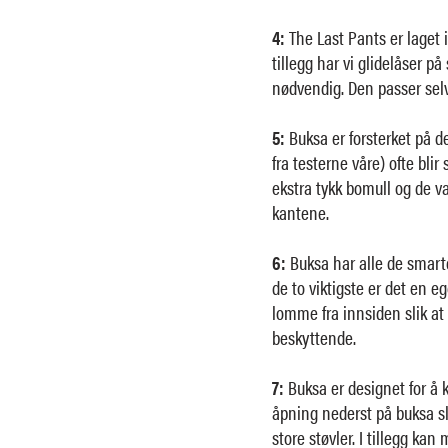
4:
The Last Pants er laget 
tillegg har vi glidelåser p
nødvendig. Den passer selv
5:
Buksa er forsterket på 
fra testerne våre) ofte bli
ekstra tykk bomull og de 
kantene.
6:
Buksa har alle de smart
de to viktigste er det en 
lomme fra innsiden slik at
beskyttende.
7:
Buksa er designet for å k
åpning nederst på buksa slik
store støvler. I tillegg k