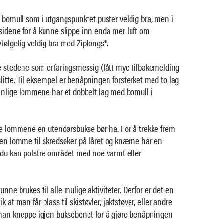
i bomull som i utgangspunktet puster veldig bra, men i
å sidene for å kunne slippe inn enda mer luft om
følgelig veldig bra med Ziplongs®.
de stedene som erfaringsmessig (fått mye tilbakemelding
r slitte. Til eksempel er benåpningen forsterket med to lag
vanlige lommene har et dobbelt lag med bomull i
e lommene en utendørsbukse bør ha. For å trekke frem
egen lomme til skredsøker på låret og knærne har en
 du kan polstre området med noe varmt eller
unne brukes til alle mulige aktiviteter. Derfor er det en
 at man får plass til skistøvler, jaktstøver, eller andre
an man kneppe igjen buksebenet for å gjøre benåpningen