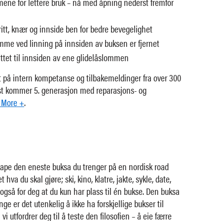
ene for lettere bruk – nå med åpning nederst fremfor
ritt, knær og innside ben for bedre bevegelighet
mme ved linning på innsiden av buksen er fjernet
ttet til innsiden av ene glidelåslommen
t på intern kompetanse og tilbakemeldinger fra over 300
nst kommer 5. generasjon med reparasjons- og
 More +
.
kape den eneste buksa du trenger på en nordisk road
et hva du skal gjøre; ski, kino, klatre, jakte, sykle, date,
e også for deg at du kun har plass til én bukse. Den buksa
ge er det utenkelig å ikke ha forskjellige bukser til
 vi utfordrer deg til å teste den filosofien – å eie færre