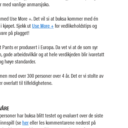
r med vanlige anmarsjsko.
med Use More +. Det vil si at buksa kommer med én
i kjøpet. Sjekk ut
Use More +
for vedlikeholdstips og
vare på plagget!
 Pants er produsert i Europa. Da vet vi at de som syr
n, gode arbeidsvilkår og at hele verdikjeden blir ivaretatt
og høye standarder.
n med over 300 personer over 4 år. Det er vi stolte av
r overlatt til tilfeldighetene.
VÅRE
ersoner har buksa blitt testet og evaluert over de siste
 innspill (se
her
eller les kommentarene nederst på