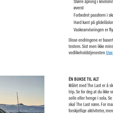
Større åpning i knelomm
øverst
Forbedret passform i sk
Hard kant på glidelåslo
Vaskeanvisningen er fly
Disse endringene er baser
testere. Sist men ikke mi
vedlikeholdstjenesten
Use
ÉN BUKSE TIL ALT
Målet med The Last er å s
trip. Se for deg at du ikke v
seile eller henge i sola. S
skal The Last være. For man
forskjellige aktiviteter, men