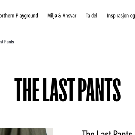
rthern Playground
Miljø & Ansvar
Ta del
Inspirasjon og
ast Pants
THE LAST PANTS
The Last Pants