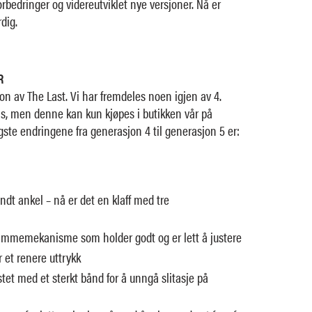
orbedringer og videreutviklet nye versjoner. Nå er
dig.
R
jon av The Last. Vi har fremdeles noen igjen av 4.
ris, men denne kan kun kjøpes i butikken vår på
igste endringene fra generasjon 4 til generasjon 5 er:
dt ankel – nå er det en klaff med tre
trammemekanisme som holder godt og er lett å justere
r et renere uttrykk
estet med et sterkt bånd for å unngå slitasje på