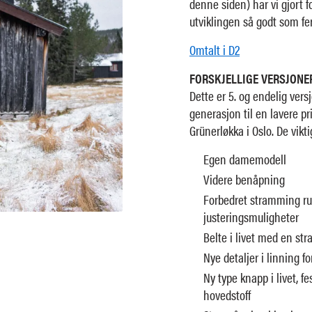
denne siden) har vi gjort f
utviklingen så godt som fer
Omtalt i D2
FORSKJELLIGE VERSJONE
Dette er 5. og endelig vers
generasjon til en lavere p
Grünerløkka i Oslo. De vikt
Egen damemodell
Videre benåpning
Forbedret stramming run
justeringsmuligheter
Belte i livet med en s
Nye detaljer i linning fo
Ny type knapp i livet, f
hovedstoff