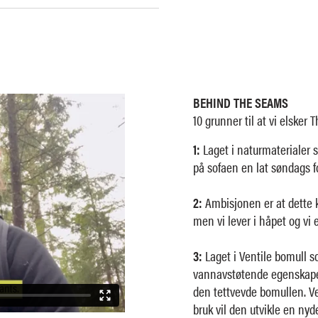
BEHIND THE SEAMS
10 grunner til at vi elsker 
1:
Laget i naturmaterialer so
på sofaen en lat søndags 
2:
Ambisjonen er at dette k
men vi lever i håpet og vi e
3:
Laget i Ventile bomull s
vannavstøtende egenskaper
den tettvevde bomullen. Ve
bruk vil den utvikle en nyd