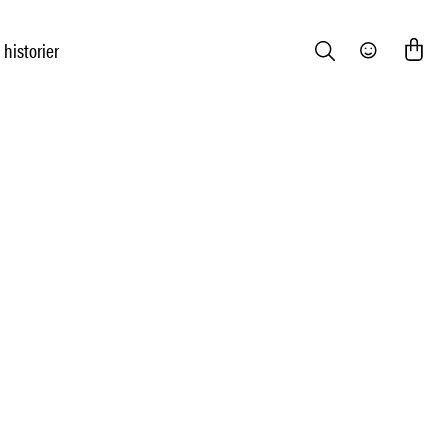
 historier
Search
Community