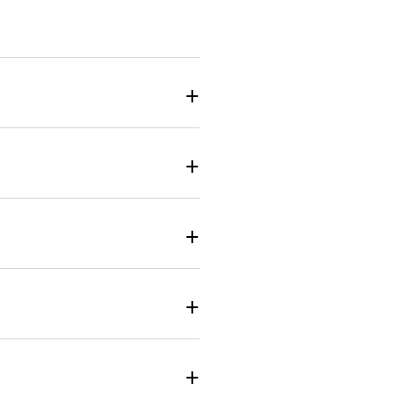
+
+
+
+
+