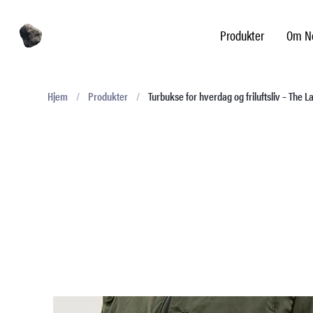
Produkter
Om No
Hjem
/
Produkter
/
Turbukse for hverdag og friluftsliv – The L