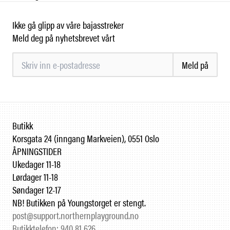
Ikke gå glipp av våre bajasstreker
Meld deg på nyhetsbrevet vårt
Meld på
Butikk
Korsgata 24 (inngang Markveien), 0551 Oslo
ÅPNINGSTIDER
Ukedager 11-18
Lørdager 11-18
Søndager 12-17
NB! Butikken på Youngstorget er stengt.
post@support.northernplayground.no
Butikktelefon: 940 81 626