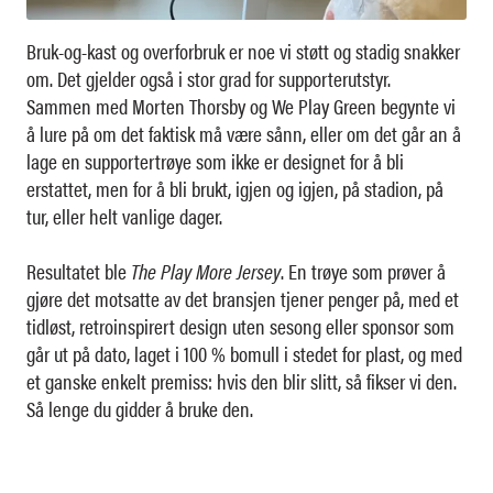
Bruk-og-kast og overforbruk er noe vi støtt og stadig snakker
om. Det gjelder også i stor grad for supporterutstyr.
Sammen med Morten Thorsby og We Play Green begynte vi
å lure på om det faktisk må være sånn, eller om det går an å
lage en supportertrøye som ikke er designet for å bli
erstattet, men for å bli brukt, igjen og igjen, på stadion, på
tur, eller helt vanlige dager.
Resultatet ble
The Play More Jersey
. En trøye som prøver å
gjøre det motsatte av det bransjen tjener penger på, med et
tidløst, retroinspirert design uten sesong eller sponsor som
går ut på dato, laget i 100 % bomull i stedet for plast, og med
et ganske enkelt premiss: hvis den blir slitt, så fikser vi den.
Så lenge du gidder å bruke den.