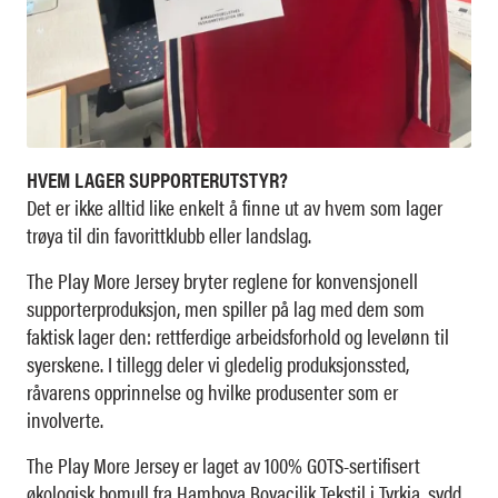
HVEM LAGER SUPPORTERUTSTYR?
Det er ikke alltid like enkelt å finne ut av hvem som lager
trøya til din favorittklubb eller landslag.
The Play More Jersey bryter reglene for konvensjonell
supporterproduksjon, men spiller på lag med dem som
faktisk lager den: rettferdige arbeidsforhold og levelønn til
syerskene. I tillegg deler vi gledelig produksjonssted,
råvarens opprinnelse og hvilke produsenter som er
involverte.
The Play More Jersey er laget av 100% GOTS-sertifisert
økologisk bomull fra Hamboya Boyacilik Tekstil i Tyrkia, sydd