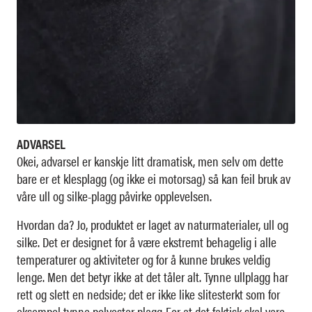
ADVARSEL
Okei, advarsel er kanskje litt dramatisk, men selv om dette
bare er et klesplagg (og ikke ei motorsag) så kan feil bruk av
våre ull og silke-plagg påvirke opplevelsen.
Hvordan da? Jo, produktet er laget av naturmaterialer, ull og
silke. Det er designet for å være ekstremt behagelig i alle
temperaturer og aktiviteter og for å kunne brukes veldig
lenge. Men det betyr ikke at det tåler alt. Tynne ullplagg har
rett og slett en nedside; det er ikke like slitesterkt som for
eksempel tynne polyester plagg. For at det faktisk skal vare