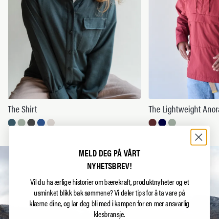
The Shirt
The Lightweight Anor
MELD DEG PÅ VÅRT
NYHETSBREV!
Vil du ha ærlige historier om bærekraft, produktnyheter og et
usminket blikk bak sømmene?
Vi deler tips for å ta vare på
klærne dine, og lar deg bli med i kampen for en mer ansvarlig
klesbransje.