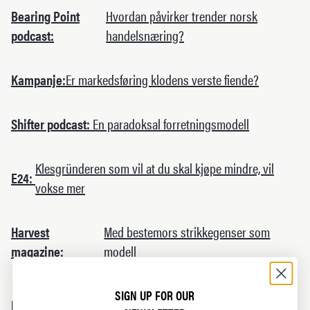
Bearing Point
Hvordan påvirker trender norsk
podcast:
handelsnæring?
Kampanje:
Er markedsføring klodens verste fiende?
Shifter podcast:
En paradoksal forretningsmodell
Klesgründeren som vil at du skal kjøpe mindre, vil
E24:
vokse mer
Harvest
Med bestemors strikkegenser som
magazine:
modell
Klesprodusenten Northern Playground krever
SIGN UP FOR OUR
DN: