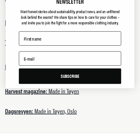
NEWSLETTER
miljøskatt på klær
Want honest stories about sustainability, product news, and an unfiltered
look behind the seams?
We share tips on how to care for your clothes –
D2:
Denne jakken er ment å vare i 100 år
and invite you to join the fight for a more responsible clothing industry.
Tekstilforum:
Northern Playground årets miljøbedrift 2021
Tøyprodusent fikk dårlig klimasamvittighet – ber Siv
DN:
Jensen om mer skatt
SUBSCRIBE
Harvest magazine:
Made in Tøyen
Dagsrevyen:
Made in Tøyen, Oslo