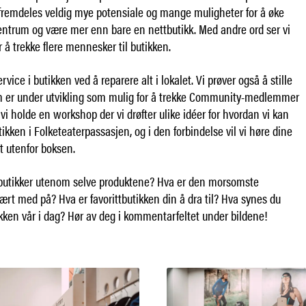
 fremdeles veldig mye potensiale og mange muligheter for å øke
entrum og være mer enn bare en nettbutikk. Med andre ord ser vi
 å trekke flere mennesker til butikken.
ervice i butikken ved å reparere alt i lokalet. Vi prøver også å stille
m er under utvikling som mulig for å trekke Community-medlemmer
l vi holde en workshop der vi drøfter ulike idéer for hvordan vi kan
utikken i Folketeaterpassasjen, og i den forbindelse vil vi høre dine
tt utenfor boksen.
e butikker utenom selve produktene? Hva er den morsomste
ært med på? Hva er favorittbutikken din å dra til? Hva synes du
ikken vår i dag? Hør av deg i kommentarfeltet under bildene!