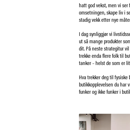
hatt god vekst, men vi ser
omsetningen, skape liv i s
stadig vekk etter nye måter
I dag synliggjør vi livstidss
ut så mange produkter so
dit. På neste strategitur vi
trekke enda flere folk til b
tanker – helst de som er li
Hva trekker deg til fysisk
butikkopplevelsen du har v
funker og ikke funker i but