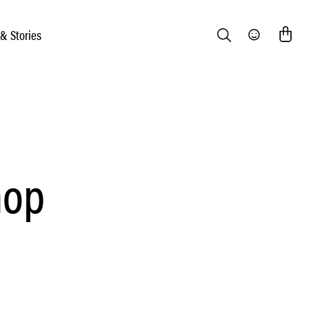
 & Stories
Search
Community
hop