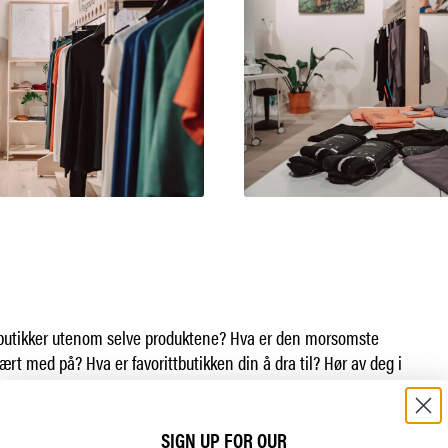
e butikker utenom selve produktene? Hva er den morsomste
rt med på? Hva er favorittbutikken din å dra til? Hør av deg i
ene, så gir vi en oppsummering av hva vi kommer frem til i neste
SIGN UP FOR OUR