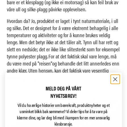
bare er et klesplagg (og ikke ei motorsag) så kan feil bruk av
våre ull og silke-plagg påvirke opplevelsen.
Hvordan da? Jo, produktet er laget i tynt naturmateriale, i ull
og silke. Det er designet for å være ekstremt behagelig i alle
temperaturer og aktiviteter og for å kunne brukes veldig
lenge. Men det betyr ikke at det tåler alt. Tynn ull har rett og
slett en nedside; det er ikke like slitesterkt som for eksempel
tynne polyester plagg. For at det faktisk skal vare lenge, må
du være med på "reisen"og behandle det litt annerledes enn
andre klær. Uten hensyn, kan det faktisk vare vesentlig
kortere.
LES MER HER
MELD DEG PÅ VÅRT
NYHETSBREV!
Vil du ha ærlige historier om bærekraft, produktnyheter og et
usminket blikk bak sømmene?
Vi deler tips for å ta vare på
klærne dine, og lar deg bli med i kampen for en mer ansvarlig
klesbransje.