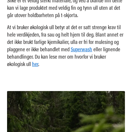
Silke er et veldig sterkt materiale, og ved å blande inn dette
kan vi lage produktet med veldig fin og tynn ull uten at det
går utover holdbarheten på t-skjorta.
At vi bruker økologisk ull betyr at det er satt strenge krav til
hele verdikjeden, fra sau og helt hjem til deg. Blant annet er
det ikke brukt farlige kjemikalier, ulla er fri for mulesing og
plaggene er ikke behandlet med
Superwash
eller lignende
behandlinger. Du kan lese mer om hvorfor vi bruker
økologisk ull
her
.