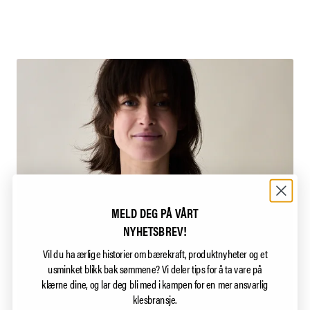
MELD DEG PÅ VÅRT
NYHETSBREV!
Vil du ha ærlige historier om bærekraft, produktnyheter og et
usminket blikk bak sømmene?
Vi deler tips for å ta vare på
klærne dine, og lar deg bli med i kampen for en mer ansvarlig
klesbransje.