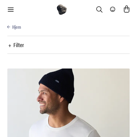
Search
Community
meny
Hjem
+
Filter