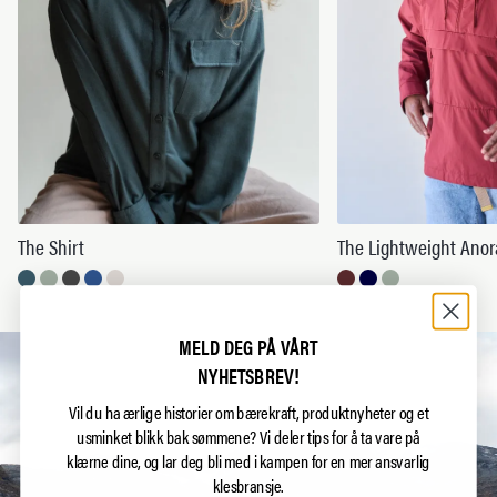
The Shirt
The Lightweight Anor
MELD DEG PÅ VÅRT
NYHETSBREV!
Vil du ha ærlige historier om bærekraft, produktnyheter og et
usminket blikk bak sømmene?
Vi deler tips for å ta vare på
klærne dine, og lar deg bli med i kampen for en mer ansvarlig
klesbransje.