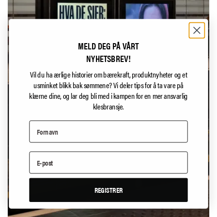
MELD DEG PÅ VÅRT
NYHETSBREV!
Vil du ha ærlige historier om bærekraft, produktnyheter og et
usminket blikk bak sømmene?
Vi deler tips for å ta vare på
klærne dine, og lar deg bli med i kampen for en mer ansvarlig
klesbransje.
REGISTRER