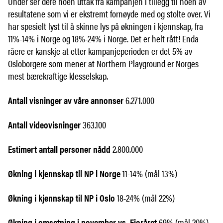
Under ser dere noen uttak fra kampanjen i tillegg til noen av
resultatene som vi er ekstremt fornøyde med og stolte over. Vi
har spesielt lyst til å skinne lys på økningen i kjennskap, fra
11%-14% i Norge og 18%-24% i Norge. Det er helt rått! Enda
råere er kanskje at etter kampanjeperioden er det 5% av
Osloborgere som mener at Northern Playground er Norges
mest bærekraftige klesselskap.
Antall visninger av våre annonser
6.271.000
Antall videovisninger
363.100
Estimert antall personer nådd
2.800.000
Økning i kjennskap til NP i Norge
11-14% (mål 13%)
Økning i kjennskap til NP i Oslo
18-24% (mål 22%)
Økning i omsetning i november vs. Fjoråret
69% (mål 20%)