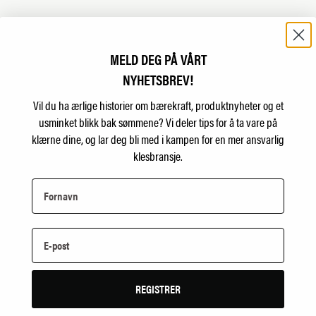
MELD DEG PÅ VÅRT
LAUREMA
NYHETSBREV!
Vil du ha ærlige historier om bærekraft, produktnyheter og et
ongs padded.
Litauensk trykkprodusent
usminket blikk bak sømmene?
Vi deler tips for å ta vare på
Utenos.
klærne dine, og lar deg bli med i kampen for en mer ansvarlig
laurema.lt
klesbransje.
PAA STELL
Leverandør av sitronsåpe
REGISTRER
paastell.no