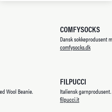
COMFYSOCKS
Dansk sokkeprodusent me
comfysocks.dk
FILPUCCI
led Wool Beanie.
Italiensk garnprodusent.
filpucci.it