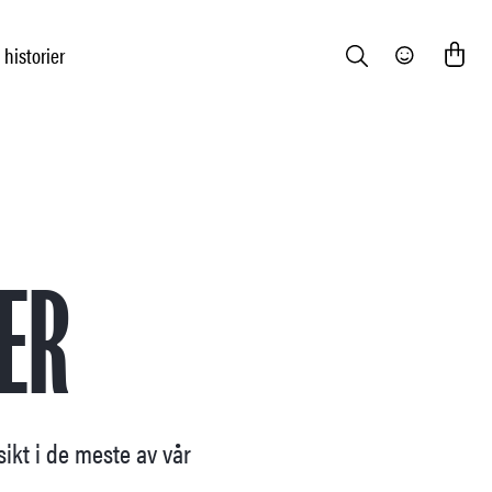
 historier
Search
Community
ER
sikt i de meste av vår
.