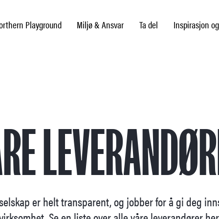
rthern Playground
Miljø & Ansvar
Ta del
Inspirasjon og
ÅRE LEVERANDØR
 selskap er helt transparent, og jobber for å gi deg inn
virksomhet. Se en liste over alle våre leverandører her