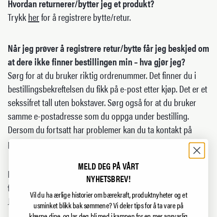
Hvordan returnerer/bytter jeg et produkt?
Trykk
her
for å registrere bytte/retur.
Når jeg prøver å registrere retur/bytte får jeg beskjed om
at dere ikke finner bestillingen min – hva gjør jeg?
Sørg for at du bruker riktig ordrenummer. Det finner du i
bestillingsbekreftelsen du fikk på e-post etter kjøp. Det er et
sekssifret tall uten bokstaver. Sørg også for at du bruker
samme e-postadresse som du oppga under bestilling.
Dersom du fortsatt har problemer kan du ta kontakt på
post@support.northernplayground.no
MELD DEG PÅ VÅRT
Kan jeg bytte et produkt som er kjøpt på nett i deres
NYHETSBREV!
fysiske butikk?
Vil du ha ærlige historier om bærekraft, produktnyheter og et
Ja, gjerne! Vi elsker besøk 😊
usminket blikk bak sømmene?
Vi deler tips for å ta vare på
klærne dine, og lar deg bli med i kampen for en mer ansvarlig