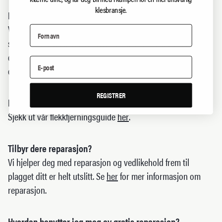
klesbransje.
Har dere mottatt returen min?
Vanligvis tar det ca. 14 dager fra du har sendt returen til vi
sitter med den i hendene. Hvis det har gått lenger tid enn
dette og du fortsatt ikke har fått svar kan du ta kontakt med
oss på
post@support.northernplayground.no
REGISTRER
Hvordan får jeg bort flekker fra klærne?
Sjekk ut vår flekkfjerningsguide
her
.
Tilbyr dere reparasjon?
Vi hjelper deg med reparasjon og vedlikehold frem til
plagget ditt er helt utslitt. Se
her
for mer informasjon om
reparasjon.
Hvordan benytter jeg meg av gratis reparasjon?