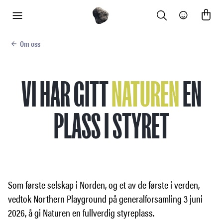
Search
Community
meny
Om oss
VI HAR GITT
NATUREN
EN
PLASS I STYRET
Som første selskap i Norden, og et av de første i verden,
vedtok Northern Playground på generalforsamling 3 juni
2026, å gi Naturen en fullverdig styreplass.