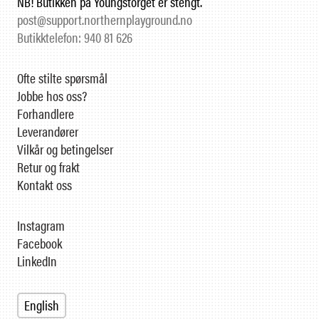
NB! Butikken på Youngstorget er stengt.
post@support.northernplayground.no
Butikktelefon: 940 81 626
Ofte stilte spørsmål
Jobbe hos oss?
Forhandlere
Leverandører
Vilkår og betingelser
Retur og frakt
Kontakt oss
Instagram
Facebook
LinkedIn
English