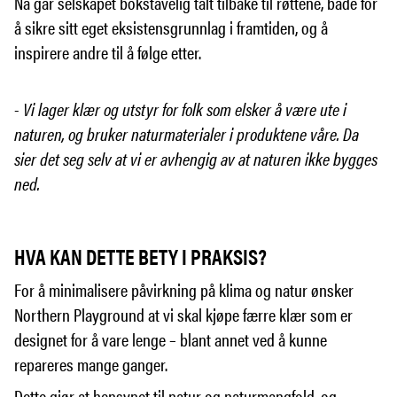
Nå går selskapet bokstavelig talt tilbake til røttene, både for
å sikre sitt eget eksistensgrunnlag i framtiden, og å
inspirere andre til å følge etter.
- Vi lager klær og utstyr for folk som elsker å være ute i
naturen, og bruker naturmaterialer i produktene våre. Da
sier det seg selv at vi er avhengig av at naturen ikke bygges
ned.
HVA KAN DETTE BETY I PRAKSIS?
For å minimalisere påvirkning på klima og natur ønsker
Northern Playground at vi skal kjøpe færre klær som er
designet for å vare lenge – blant annet ved å kunne
repareres mange ganger.
Dette gjør at hensynet til natur og naturmangfold, og