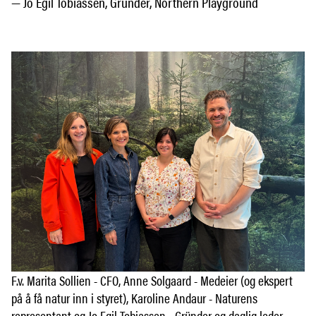
— Jo Egil Tobiassen, Grunder, Northern Playground
F.v. Marita Sollien - CFO, Anne Solgaard - Medeier (og ekspert
på å få natur inn i styret), Karoline Andaur - Naturens
representant og Jo Egil Tobiassen - Gründer og daglig leder