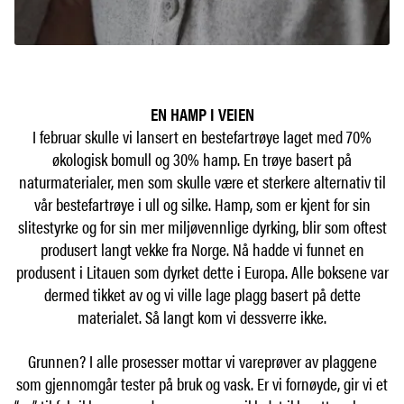
EN HAMP I VEIEN
I februar skulle vi lansert en bestefartrøye laget med 70%
økologisk bomull og 30% hamp. En trøye basert på
naturmaterialer, men som skulle være et sterkere alternativ til
vår bestefartrøye i ull og silke. Hamp, som er kjent for sin
slitestyrke og for sin mer miljøvennlige dyrking, blir som oftest
produsert langt vekke fra Norge. Nå hadde vi funnet en
produsent i Litauen som dyrket dette i Europa. Alle boksene var
dermed tikket av og vi ville lage plagg basert på dette
materialet. Så langt kom vi dessverre ikke.
Grunnen? I alle prosesser mottar vi vareprøver av plaggene
som gjennomgår tester på bruk og vask. Er vi fornøyde, gir vi et