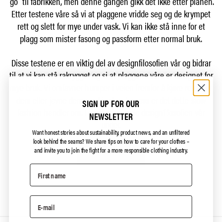
“go” til fabrikken, men denne gangen gikk det ikke etter planen.
Etter testene våre så vi at plaggene vridde seg og de krympet
rett og slett for mye under vask. Vi kan ikke stå inne for et
plagg som mister fasong og passform etter normal bruk.
Disse testene er en viktig del av designfilosofien vår og bidrar
til at vi kan stå rakrygget og si at plaggene våre er designet for
mye bruk. Vi omfavner humper i veien fremfor å kjøre rett over
dem eller jevne dem med jorden. For oss er det dette slow
SIGN UP FOR OUR
fashion handler om. Les mer om hele designfilosofien vår
NEWSLETTER
under.
Want honest stories about sustainability, product news, and an unfiltered
look behind the seams?
We share tips on how to care for your clothes –
and invite you to join the fight for a more responsible clothing industry.
DESIGNFILOSOFI