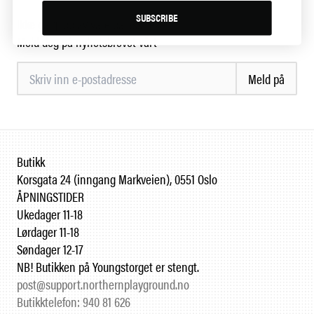
SUBSCRIBE
Ikke gå glipp av våre bajasstreker
Meld deg på nyhetsbrevet vårt
Meld på
Butikk
Korsgata 24 (inngang Markveien), 0551 Oslo
ÅPNINGSTIDER
Ukedager 11-18
Lørdager 11-18
Søndager 12-17
NB! Butikken på Youngstorget er stengt.
post@support.northernplayground.no
Butikktelefon: 940 81 626