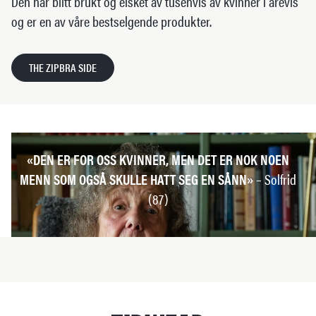
Den har blitt brukt og elsket av tusenvis av kvinner i årevis
og er en av våre bestselgende produkter.
THE ZIPBRA SIDE
«DEN ER FOR OSS KVINNER, MEN DET ER NOK NOEN
MENN SOM OGSÅ SKULLE HATT SEG EN SÅNN»
– Solfrid
(87)