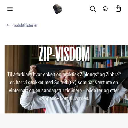
Search
Community
meny
Produkthistorier
ZIP-VISDOM
Til å forklare hvor enkelt og praktisk Ziplongs® og Zipbra™
er, har vi snakket med Solfrid (87) som har vært ute en
vinternatt og en søndagstur tidligere – både før og etter
«zippene» kom til verden.