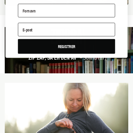
ZIPBRA
REGISTRER
"ZIP ZAP, SÅ ER DEN AV"
– Solfrid (87)