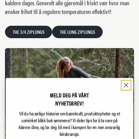
kaldere dager. Generelt alle gjøremål i friskt vær hvor man
ønsker frihet til å regulere temperaturen effektivt!
THE 3/4 ZIPLONGS
THE LONG ZIPLONGS
MELD DEG PÅ VÅRT
NYHETSBREV!
Vil du ha ærlige historier om bærekraft, produktnyheter og et
usminket blikk bak sømmene?
Vi deler tips for å ta vare på
klærne dine, og lar deg bli med i kampen for en mer ansvarlig
Se alle
(
3
)
klesbransje.