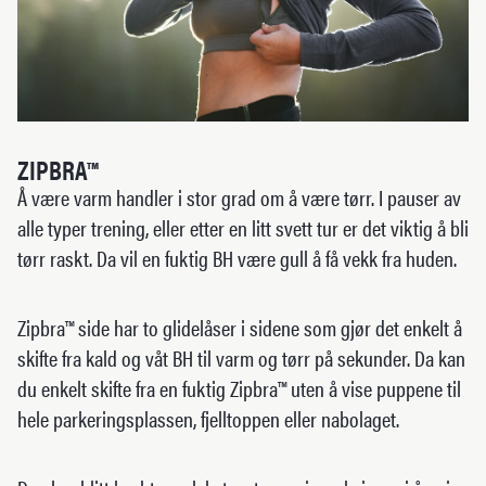
ZIPBRA™
Å være varm handler i stor grad om å være tørr. I pauser av
alle typer trening, eller etter en litt svett tur er det viktig å bli
tørr raskt. Da vil en fuktig BH være gull å få vekk fra huden.
Zipbra™ side har to glidelåser i sidene som gjør det enkelt å
skifte fra kald og våt BH til varm og tørr på sekunder. Da kan
du enkelt skifte fra en fuktig Zipbra™ uten å vise puppene til
hele parkeringsplassen, fjelltoppen eller nabolaget.