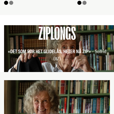
ZIPLONGS
«DET SOM FØR HET GLIDELÅS, HETER NÅ ZIP»
– Solfrid
(87)