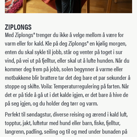
ZIPLONGS
Med Ziplongs® trenger du ikke å velge mellom å være for
varm eller for kald. Kle på deg Ziplongs® en kjølig morgen,
enten du skal sykle til jobb, står og venter på toget i sur
vind, på vei ut på fjelltur, eller skal ut å lufte hunden. Når du
kommer deg frem på jobb, solen begynner å varme eller
motbakkene blir brattere tar det deg bare et par sekunder å
stoppe og skifte. Voila: Temperaturregulering på farten. Når
det er på tide å gå ut i det kalde igjen, er det bare å hive de
på seg igjen, og du holder deg tørr og varm.
Perfekt til søndagstur, diverse reising og ærend i kald luft,
topptur, jakt, luftetur med hund eller barn, fiske, fjelltur,
langrenn, padling, seiling og til og med under bunaden på