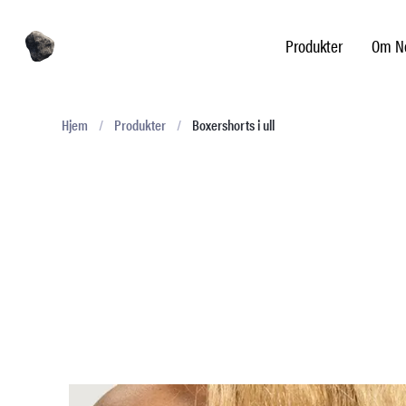
Produkter
Om No
Hjem
/
Produkter
/
Boxershorts i ull