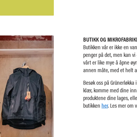
BUTIKK OG MIKROFABRIK
Butikken vår er ikke en vanl
penger på det, men kan vi g
vårt er like mye å åpne øyn
annen måte, med et helt a
Besøk oss på Grünerløkka i
klær, komme med dine innspi
produktene dine lages, elle
butikken
her
. Les mer om 