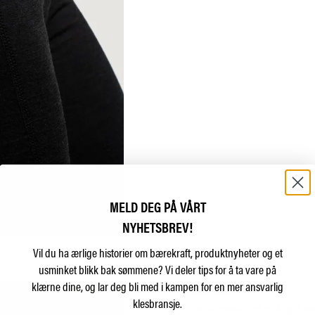
MELD DEG PÅ VÅRT
NYHETSBREV!
Vil du ha ærlige historier om bærekraft, produktnyheter og et
usminket blikk bak sømmene?
Vi deler tips for å ta vare på
klærne dine, og lar deg bli med i kampen for en mer ansvarlig
USE MORE +
klesbransje.
Dette produktet er laget me