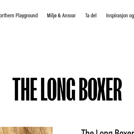
rthern Playground
Miljø & Ansvar
Ta del
Inspirasjon og
THE LONG BOXER
The Long Boxe