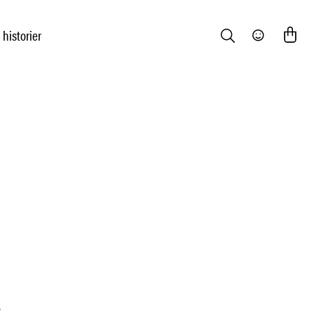
 historier
Search
Community
r