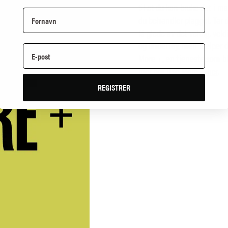
til at du kan bruke det i 
du behandler plagget. Tar 
få glede av det veldig, vel
og undertøy, men hjelper 
More +, en tjeneste som bl.
mer om Use More +
her
.
REGISTRER