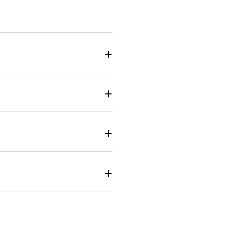
+
+
+
+