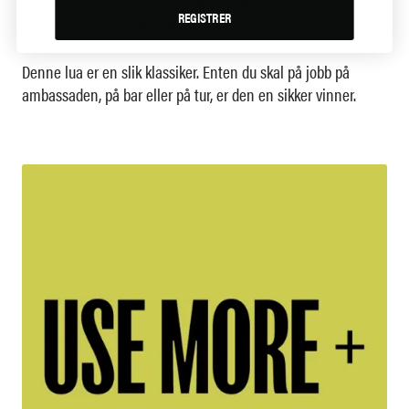
designer heller plagg som skal være fine om 2, 10 og 100 år.
REGISTRER
Målet er å designe klassikere. Hver. Gang.
Denne lua er en slik klassiker. Enten du skal på jobb på
ambassaden, på bar eller på tur, er den en sikker vinner.