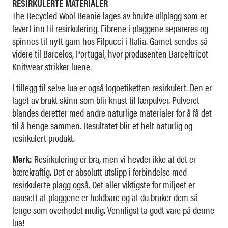
RESIRKULERTE MATERIALER
The Recycled Wool Beanie lages av brukte ullplagg som er
levert inn til resirkulering. Fibrene i plaggene separeres og
spinnes til nytt garn hos Filpucci i Italia. Garnet sendes så
videre til Barcelos, Portugal, hvor produsenten Barceltricot
Knitwear strikker luene.
I tillegg til selve lua er også logoetiketten resirkulert. Den er
laget av brukt skinn som blir knust til lærpulver. Pulveret
blandes deretter med andre naturlige materialer for å få det
til å henge sammen. Resultatet blir et helt naturlig og
resirkulert produkt.
Merk:
Resirkulering er bra, men vi hevder ikke at det er
bærekraftig. Det er absolutt utslipp i forbindelse med
resirkulerte plagg også. Det aller viktigste for miljøet er
uansett at plaggene er holdbare og at du bruker dem så
lenge som overhodet mulig. Vennligst ta godt vare på denne
lua!