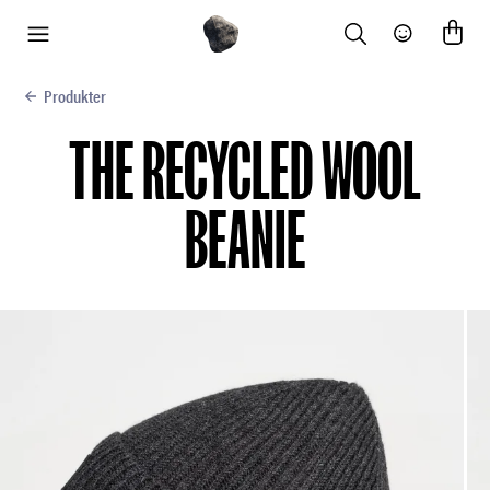
Search
Community
meny
Produkter
THE RECYCLED WOOL
BEANIE