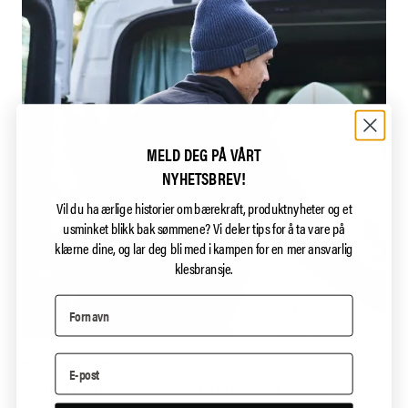
MELD DEG PÅ VÅRT
NYHETSBREV!
Vil du ha ærlige historier om bærekraft, produktnyheter og et
usminket blikk bak sømmene?
Vi deler tips for å ta vare på
klærne dine, og lar deg bli med i kampen for en mer ansvarlig
klesbransje.
DESIGNFILOSOFI
Sentralt i vårt
designfilosofi
er å gi blaffen i trender. Vi