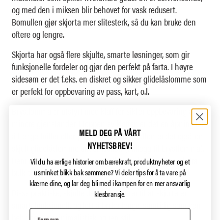
og med den i miksen blir behovet for vask redusert.
Bomullen gjør skjorta mer slitesterk, så du kan bruke den
oftere og lengre.
Skjorta har også flere skjulte, smarte løsninger, som gir
funksjonelle fordeler og gjør den perfekt på farta. I høyre
sidesøm er det f.eks. en diskret og sikker glidelåslomme som
er perfekt for oppbevaring av pass, kart, o.l.
Brystlomma er utstyrt med klaff for sikker oppbevaring av
mindre gjenstander. I toppen av klaffen er det en åpning for
MELD DEG PÅ VÅRT
å henge briller eller penn. På herremodellen er det også en
NYHETSBREV!
skjult glidelåslomme under klaffen (i tillegg til brystlomma).
Denne er fjernet på damemodellen for å ikke skape ekstra
Vil du ha ærlige historier om bærekraft, produktnyheter og et
bulk oppå brystet.
usminket blikk bak sømmene?
Vi deler tips for å ta vare på
klærne dine, og lar deg bli med i kampen for en mer ansvarlig
Disse praktiske, skjulte detaljene bidrar til at skjorta er
klesbransje.
smart, funksjonell, og lett å bruke lenge, samtidig som den
beholder en minimalistisk og ren stil.