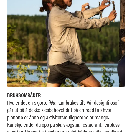
BRUKSOMRÅDER
Hva er det en skjorte
ikke
kan brukes til? Vår designfilosofi
går ut på å dekke klesbehovet ditt på en road trip hvor
planene er åpne og aktivitetsmulighetene er mange.
Kanskje ender du opp på ski, skogstur, restaurant, leirplass
eller tog. Uansett situasjonen er det både praktisk og digg å