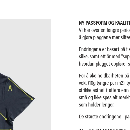
NY PASSFORM OG KVALITE
Vi har over en lengre perio
å gjøre plaggene mer slites
Endringene er basert på fl
silke, samt ett år med "su
hvordan plagget oppfører s
For å øke holdbarheten på 
vekt (10g tyngre per m2), ty
strikkefasthet (tettere en
små og ikke spesielt merkb
som holder lenger.
De største endringene i pa