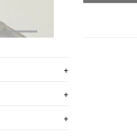
+
+
+