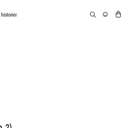
 historier
Search
Community
. 2)