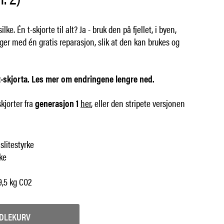
ilke. Én t-skjorte til alt? Ja - bruk den på fjellet, i byen,
følger med én gratis reparasjon, slik at den kan brukes og
t-skjorta. Les mer om endringene lengre ned.
skjorter fra
generasjon 1
her
, eller den stripete versjonen
slitestyrke
ke
9,5 kg CO2
NDLEKURV