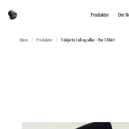
Produkter
Om No
Hjem
/
Produkter
/
T-skjorte i ull og silke - The T-Shirt