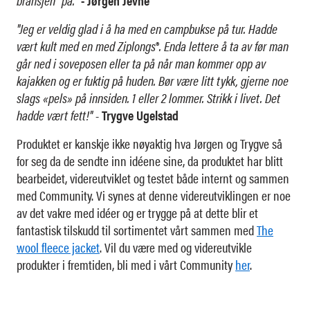
bransjen" på."
- Jørgen Jevne
"Jeg er veldig glad i å ha med en campbukse på tur. Hadde
vært kult med en med Ziplongs
®
. Enda lettere å ta av før man
går ned i soveposen eller ta på når man kommer opp av
kajakken og er fuktig på huden. Bør være litt tykk, gjerne noe
slags «pels» på innsiden. 1 eller 2 lommer. Strikk i livet. Det
hadde vært fett!"
-
Trygve Ugelstad
Produktet er kanskje ikke nøyaktig hva Jørgen og Trygve så
for seg da de sendte inn idéene sine, da produktet har blitt
bearbeidet, videreutviklet og testet både internt og sammen
med Community. Vi synes at denne videreutviklingen er noe
av det vakre med idéer og er trygge på at dette blir et
fantastisk tilskudd til sortimentet vårt sammen med
The
wool fleece jacket
. Vil du være med og videreutvikle
produkter i fremtiden, bli med i vårt Community
her
.