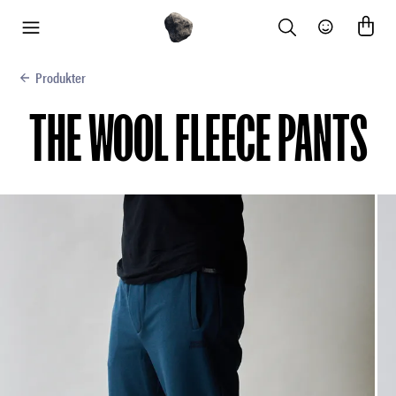
Search
Community
meny
Produkter
THE WOOL FLEECE PANTS