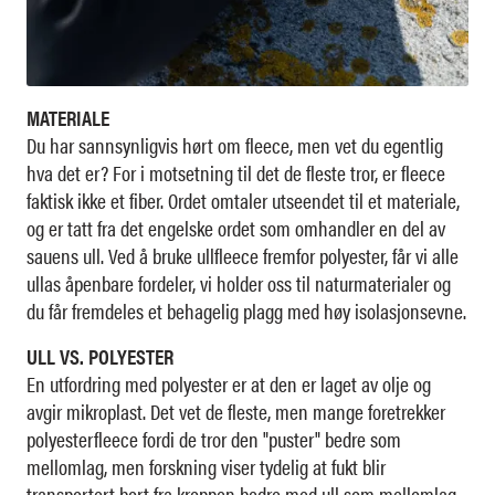
MATERIALE
Du har sannsynligvis hørt om fleece, men vet du egentlig
hva det er? For i motsetning til det de fleste tror, er fleece
faktisk ikke et fiber. Ordet omtaler utseendet til et materiale,
og er tatt fra det engelske ordet som omhandler en del av
sauens ull. Ved å bruke ullfleece fremfor polyester, får vi alle
ullas åpenbare fordeler, vi holder oss til naturmaterialer og
du får fremdeles et behagelig plagg med høy isolasjonsevne.
ULL VS. POLYESTER
En utfordring med polyester er at den er laget av olje og
avgir mikroplast. Det vet de fleste, men mange foretrekker
polyesterfleece fordi de tror den "puster" bedre som
mellomlag, men forskning viser tydelig at fukt blir
transportert bort fra kroppen bedre med ull som mellomlag.