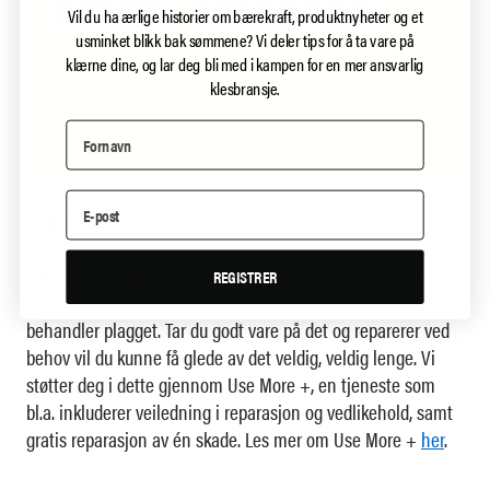
Vil du ha ærlige historier om bærekraft, produktnyheter og et
usminket blikk bak sømmene?
Vi deler tips for å ta vare på
klærne dine, og lar deg bli med i kampen for en mer ansvarlig
klesbransje.
USE MORE +
Dette produktet er laget med slitesterke materialer og i et
tidløst design. Det bidrar til at du kan bruke det i mange år,
REGISTRER
men levetiden er også helt avhengig av hvordan du
behandler plagget. Tar du godt vare på det og reparerer ved
behov vil du kunne få glede av det veldig, veldig lenge. Vi
støtter deg i dette gjennom Use More +, en tjeneste som
bl.a. inkluderer veiledning i reparasjon og vedlikehold, samt
gratis reparasjon av én skade. Les mer om Use More +
her
.