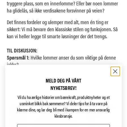
tryggere plass, som en innerlomme? Eller bør noen lommer
ha glidelås, så ikke verdisakene forsvinner på veien?
Det finnes fordeler og ulemper med alt, men én ting er
sikkert: Vi må bevare den klassiske stilen og funksjonen. Så
kan vi heller legge til smarte løsninger der det trengs.
TIL DISKUSJON:
Spørsmål 1:
Hvilke lommer anser du som viktige på denne
jakka?
MELD DEG PÅ VÅRT
NYHETSBREV!
Vil du ha ærlige historier om bærekraft, produktnyheter og et
usminket blikk bak sømmene?
Vi deler tips for å ta vare på
klærne dine, og lar deg bli med i kampen for en mer ansvarlig
klesbransje.