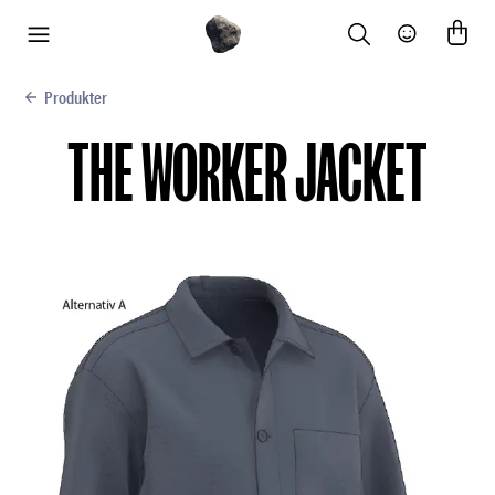
Search
Community
meny
Produkter
THE WORKER JACKET