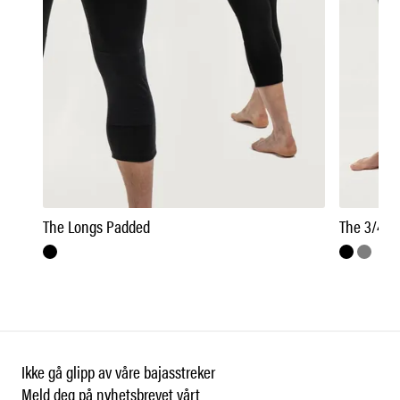
The Longs Padded
The 3/4 Z
Ikke gå glipp av våre bajasstreker
Meld deg på nyhetsbrevet vårt