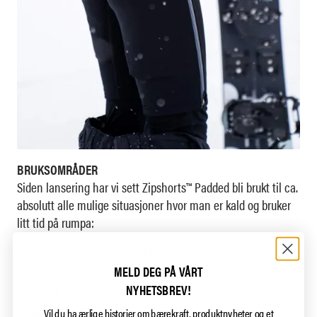
BRUKSOMRÅDER
Siden lansering har vi sett Zipshorts™ Padded bli brukt til ca.
absolutt alle mulige situasjoner hvor man er kald og bruker
litt tid på rumpa:
Heisbasert ski/snowboard
MELD DEG PÅ VÅRT
Fluefisking
NYHETSBREV!
Kajakk
Aking
Vil du ha ærlige historier om bærekraft, produktnyheter og et