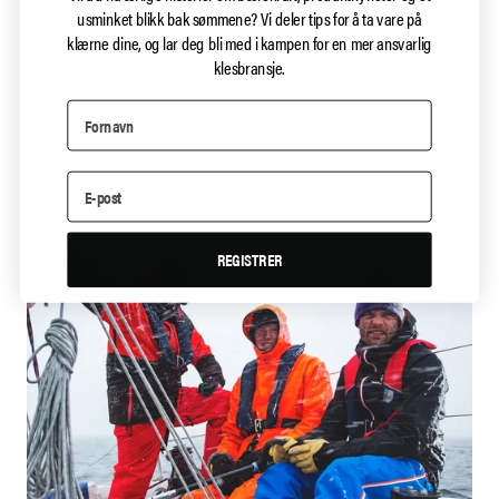
usminket blikk bak sømmene?
Vi deler tips for å ta vare på
I hengekøya eller teltet
klærne dine, og lar deg bli med i kampen for en mer ansvarlig
På en kald stein rundt leirbålet
klesbransje.
Posteringsjakt
I snøen mens barna leker
På langrenn eller løpetur på ekstra kalde dager
REGISTRER