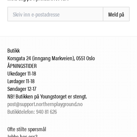
Meld på
Butikk
Korsgata 24 (inngang Markveien), 0551 Oslo
ÅPNINGSTIDER
Ukedager 11-18
Lørdager 11-18
Søndager 12-17
NB! Butikken på Youngstorget er stengt.
post@support.northernplayground.no
Butikktelefon: 940 81 626
Ofte stilte spørsmål
Jobbe hos oss?