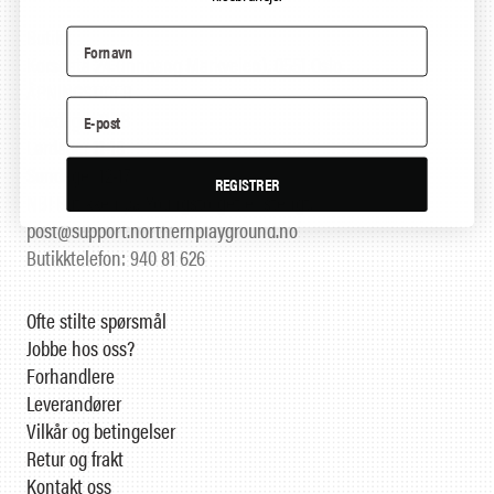
Butikk
Korsgata 24 (inngang Markveien), 0551 Oslo
ÅPNINGSTIDER
Ukedager 11-18
Lørdager 11-18
Søndager 12-17
REGISTRER
NB! Butikken på Youngstorget er stengt.
post@support.northernplayground.no
Butikktelefon: 940 81 626
Ofte stilte spørsmål
Jobbe hos oss?
Forhandlere
Leverandører
Vilkår og betingelser
Retur og frakt
Kontakt oss