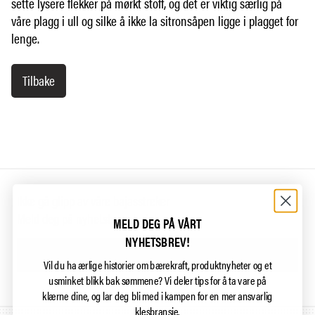
sette lysere flekker på mørkt stoff, og det er viktig særlig på
våre plagg i ull og silke å ikke la sitronsåpen ligge i plagget for
lenge.
Tilbake
Ikke gå glipp av våre bajasstreker
Meld deg på nyhetsbrevet vårt
MELD DEG PÅ VÅRT
NYHETSBREV!
Meld på
Vil du ha ærlige historier om bærekraft, produktnyheter og et
usminket blikk bak sømmene?
Vi deler tips for å ta vare på
klærne dine, og lar deg bli med i kampen for en mer ansvarlig
klesbransje.