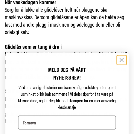
Når vaskedagen kommer
Sørg for å lukke alle glidelåser helt når plaggene skal
maskinvaskes. Dersom glidelåsene er åpen kan de hekte seg
fast med andre plagg i maskinen og ødelegge dem eller bli
ødelagt selv.
Glidelås som er tung å dra i
Hvis glidelåsen din hakker, er tung å dra i eller sitter litt fast til
tider, er det best å ikke bruke makt. Påfør litt parafin eller voks
på for- og baksiden av glidelåsen, og dra glidelåsen litt opp og
MELD DEG PÅ VÅRT
ned for å få tilbake jevn og problemfri zipping.
NYHETSBREV!
Vil du ha ærlige historier om bærekraft, produktnyheter og et
Stoff som sitter fast i glidelås
usminket blikk bak sømmene?
Vi deler tips for å ta vare på
Dersom materialet har hektet seg fast i glidelåsen er det lurt å
klærne dine, og lar deg bli med i kampen for en mer ansvarlig
ikke bruke makt – det kan gjøre situasjonen verre. Dra
klesbransje.
glidelåsen rolig og forsiktig mens man drar ut stoffet som
henger igjen.