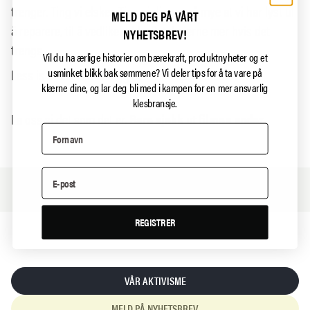
trenger. Ting vi elsker. Ting vi digger så mye at vi har lyst til
MELD DEG PÅ VÅRT
å reparere, til å vedlikeholde. Betal gjerne mer hvis det
NYHETSBREV!
trengs.
Vil du ha ærlige historier om bærekraft, produktnyheter og et
usminket blikk bak sømmene?
Vi deler tips for å ta vare på
Less is more. Det er digg at den klisjeen stemmer.
klærne dine, og lar deg bli med i kampen for en mer ansvarlig
klesbransje.
La oss si det som det er.
Bare sjekk ut filmen under.
REGISTRER
VÅR AKTIVISME
MELD PÅ NYHETSBREV