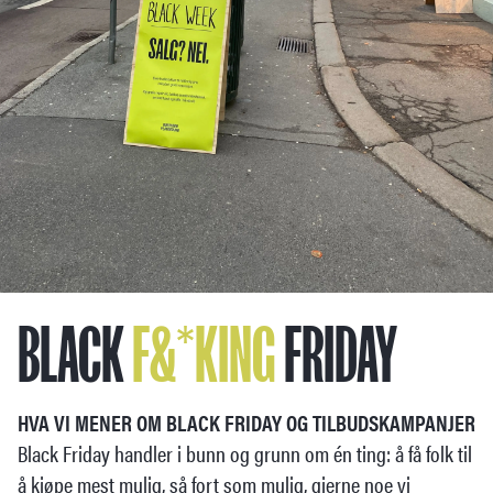
BLACK
F&*KING
FRIDAY
HVA VI MENER OM BLACK FRIDAY OG TILBUDSKAMPANJER
Black Friday handler i bunn og grunn om én ting: å få folk til
å kjøpe mest mulig, så fort som mulig, gjerne noe vi