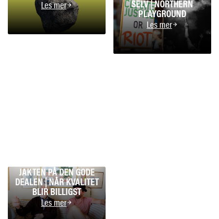
SELV | NORTHERN
Les mer
PLAYGROUND
Les mer
JAKTEN PÅ DEN GODE
DEALEN | NÅR KVALITET
BLIR BILLIGST
Les mer