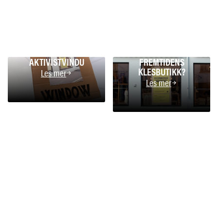
AKTIVISTVINDU
FREMTIDENS
KLESBUTIKK?
Les mer
Les mer