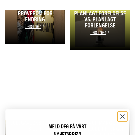
PRØVEROM FOR
PLANLAGT FORELDELSE
ENDRING
VS. PLANLAGT
FORLENGELSE
Les mer
Les mer
JULEGAVEØNSKE: MER
HVOR MANGE
MELD DEG PÅ VÅRT
SKATT
JORDKLODER TRENGER
NYHETSBREV!
VI EGENTLIG?