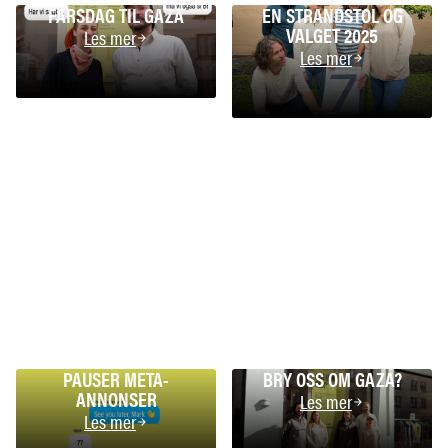
FARSDAG TIL GAZA
EN STRANDSTOL OG
VALGET 2025
Les mer
Les mer
PAUSER META-
BRY OSS OM GAZA?
ANNONSER
Les mer
Les mer