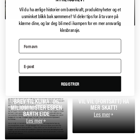
Les mer
Les mer
Vil du ha ærlige historier om bærekraft, produktnyheter og et
usminket blikk bak sømmene?
Vi deler tips for å ta vare på
klærne dine, og lar deg bli med i kampen for en mer ansvarlig
klesbransje.
REGISTRER
BREV TIL KLIMA- OG
VIL VIL (FORTSATT) HA
MILJØMINISTER ESPEN
MER SKATT!
BARTH EIDE
Les mer
Les mer