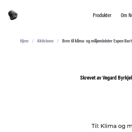
Produkter
Om No
Hjem
/
Aktivisme
/
Brev til klima- og miljøminister Espen Bart
Skrevet av Vegard Byrkje