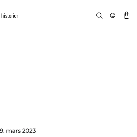
 historier
Search
Community