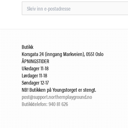
Butikk
Korsgata 24 (inngang Markveien), 0551 Oslo
ÅPNINGSTIDER
Ukedager 11-18
Lørdager 11-18
Søndager 12-17
NB! Butikken på Youngstorget er stengt.
post@support.northernplayground.no
Butikktelefon: 940 81 626