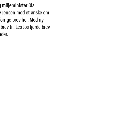
g miljøminister Ola
iv Jensen med et ønske om
forrige brev
her
. Med ny
rev til. Les Jos fjerde brev
nder.