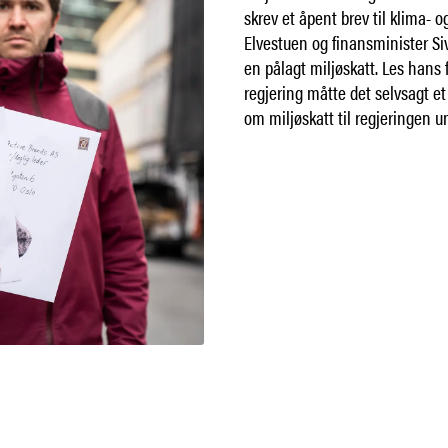
skrev et åpent brev til klima- o
Elvestuen og finansminister S
en pålagt miljøskatt. Les hans 
regjering måtte det selvsagt et b
om miljøskatt til regjeringen u