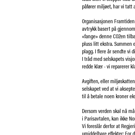
påfører miljøet, har vi tat
Organisasjonen Framtiden 
avtrykk basert på gjennomsn
«fange» denne CO2en tilba
pluss litt ekstra. Summen e
plagg. I flere år sendte vi 
I tråd med selskapets visjo
redde klær - vi reparerer kl
Avgiften, eller miljøskatte
selskapet ved at vi aksepte
til å betale noen kroner e
Dersom verden skal nå mål
i Parisavtalen, kan ikke 
Vi foreslår derfor at Regje
umiddelbare effekter: For d