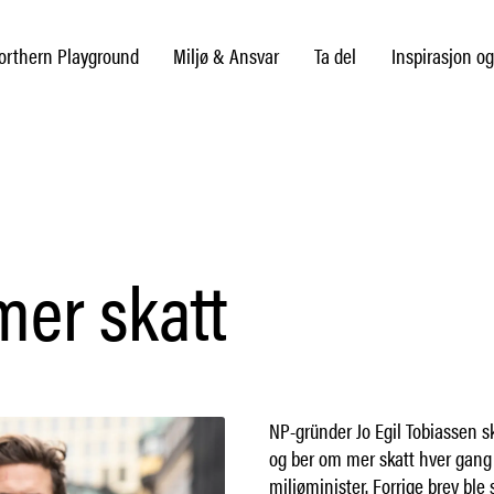
rthern Playground
Miljø & Ansvar
Ta del
Inspirasjon og
mer skatt
NP-gründer Jo Egil Tobiassen sk
og ber om mer skatt hver gang 
miljøminister. Forrige brev ble 