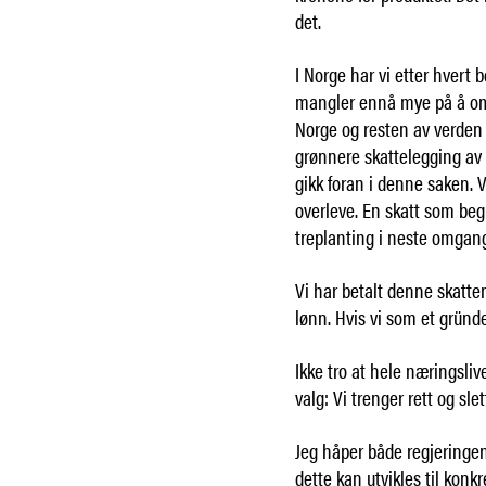
det.
I Norge har vi etter hvert
mangler ennå mye på å oms
Norge og resten av verden 
grønnere skattelegging a
gikk foran i denne saken. Vi
overleve. En skatt som beg
treplanting i neste omgang e
Vi har betalt denne skatten
lønn. Hvis vi som et gründer
Ikke tro at hele næringsliv
valg: Vi trenger rett og sle
Jeg håper både regjeringen 
dette kan utvikles til konk