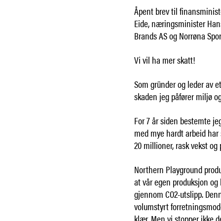
Åpent brev til finansminis
Eide, næringsminister Hans
Brands AS og Norrøna Spor
Vi vil ha mer skatt!
Som gründer og leder av et
skaden jeg påfører miljø o
For 7 år siden bestemte jeg
med mye hardt arbeid har 
20 millioner, rask vekst og
Northern Playground produse
at vår egen produksjon og
gjennom CO2-utslipp. Denne
volumstyrt forretningsmodel
klær. Men vi stopper ikke d