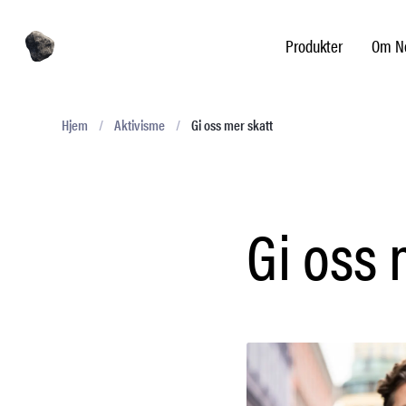
Produkter
Om No
Hjem
/
Aktivisme
/
Gi oss mer skatt
Gi oss 