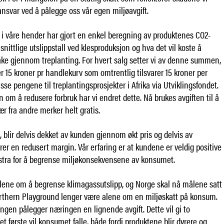
t ansvar ved å pålegge oss vår egen miljøavgift.
i våre hender har gjort en enkel beregning av produktenes CO2-
ittlige utslippstall ved klesproduksjon og hva det vil koste å
ke gjennom treplanting. For hvert salg setter vi av denne summen,
r 15 kroner pr handlekurv som omtrentlig tilsvarer 15 kroner per
disse pengene til treplantingsprosjekter i Afrika via Utviklingsfondet.
n om å redusere forbruk har vi endret dette. Nå brukes avgiften til å
ær fra andre merker helt gratis.
n, blir delvis dekket av kunden gjennom økt pris og delvis av
rer en redusert margin. Vår erfaring er at kundene er veldig positive
kstra for å begrense miljøkonsekvensene av konsumet.
ene om å begrense klimagassutslipp, og Norge skal nå målene satt
Northern Playground lenger være alene om en miljøskatt på konsum.
ringen pålegger næringen en lignende avgift. Dette vil gi to
et første vil konsumet falle, både fordi produktene blir dyrere og