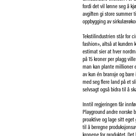
fordi det vil lønne seg å k
avgiften gi store summer ti
oppbygging av sirkulærøko
Tekstilindustrien står for 
fashion», altså at kunden k
estimat sier at hver nordma
på 15 kroner per plagg vill
man kan plante millioner el
av kun én bransje og bare i
med seg flere land på et sl
selvsagt også bidra til å s
Inntil regjeringen får innfø
Playground andre norske bed
proaktive og lage sitt eget
til å beregne produksjonsa
kronene for produktet. Det k