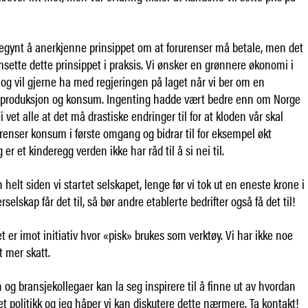
 begynt å anerkjenne prinsippet om at forurenser må betale, men det
ette dette prinsippet i praksis. Vi ønsker en grønnere økonomi i
og vil gjerne ha med regjeringen på laget når vi ber om en
v produksjon og konsum. Ingenting hadde vært bedre enn om Norge
 vet alle at det må drastiske endringer til for at kloden vår skal
renser konsum i første omgang og bidrar til for eksempel økt
r et kinderegg verden ikke har råd til å si nei til.
 helt siden vi startet selskapet, lenge før vi tok ut en eneste krone i
selskap får det til, så bør andre etablerte bedrifter også få det til!
et er imot initiativ hvor «pisk» brukes som verktøy. Vi har ikke noe
tt mer skatt.
og bransjekollegaer kan la seg inspirere til å finne ut av hvordan
ret politikk og jeg håper vi kan diskutere dette nærmere. Ta kontakt!