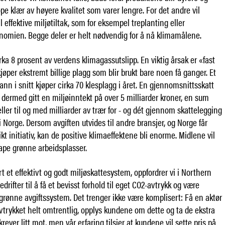
jøpe klær av høyere kvalitet som varer lengre. For det andre vil
l effektive miljøtiltak, som for eksempel treplanting eller
nomien. Begge deler er helt nødvendig for å nå klimamålene.
cirka 8 prosent av verdens klimagassutslipp. En viktig årsak er «fast
jøper ekstremt billige plagg som blir brukt bare noen få ganger. Et
nn i snitt kjøper cirka 70 klesplagg i året. En gjennomsnittsskatt
e dermed gitt en miljøinntekt på over 5 milliarder kroner, en sum
ler til og med milliarder av trær for - og dét gjennom skattelegging
 Norge. Dersom avgiften utvides til andre bransjer, og Norge får
ikt initiativ, kan de positive klimaeffektene bli enorme. Midlene vil
kape grønne arbeidsplasser.
rt et effektivt og godt miljøskattesystem, oppfordrer vi i Northern
rifter til å få et bevisst forhold til eget CO2-avtrykk og være
 grønne avgiftssystem. Det trenger ikke være komplisert: Få en aktør
vtrykket helt omtrentlig, opplys kundene om dette og ta de ekstra
rever litt mot, men vår erfaring tilsier at kundene vil sette pris på