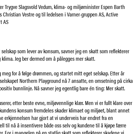
ter Trygve Slagsvold Vedum, klima- og miljøminister Espen Barth
 Christian Vestre og til ledelsen i Varner-gruppen AS, Active
t AS
 selskap som lever av konsum, savner jeg en skatt som reflekterer
g klima. Jeg ber dermed om å pålegges mer skatt.
 meg for å følge drømmen, og startet mitt eget selskap. Etter år
selskapet Northern Playground nå 7 ansatte, en omsetning på cirka
 positiv bunnlinje. Nå savner jeg egentlig bare én ting: Mer skatt.
rer, etter beste evne, miljøvennlige klær. Men vi er fullt klare over
 kundens konsum fremdeles skader klimaet og miljøet, blant annet
 erkjennelsen har gjort at vi underveis har endret fra en
l til nå å insentivere både oss selv og kundene til å kjøpe færre
er. For i mangelen på en statlig skatt som reflekterer skadene vi