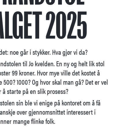
ALGET 2025
et: noe går i stykker. Hva gjør vi da?
dstolen til Jo kvelden. En ny og helt lik stol
ster 99 kroner. Hvor mye ville det kostet å
e 500? 1000? Og hvor skal man gå? Det er vel
å starte på en slik prosess?
 stolen sin ble vi enige på kontoret om å få
 kanskje over gjennomsnittet interessert i
nner mange flinke folk.