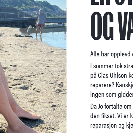
OG V
Alle har opplevd d
I sommer tok stran
på Clas Ohlson ko
reparere? Kanskj
ingen som gidder 
Da Jo fortalte om
den fikset. Vi er
reparasjon og kje