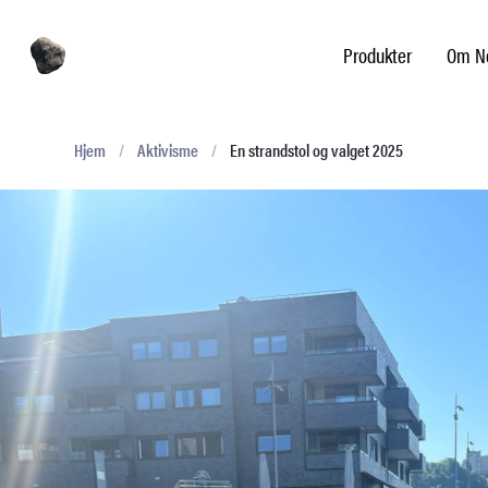
Produkter
Om No
Hjem
/
Aktivisme
/
En strandstol og valget 2025