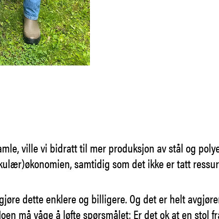
le, ville vi bidratt til mer produksjon av stål og polye
kulær)økonomien, samtidig som det ikke er tatt ressurs
 gjøre dette enklere og billigere. Og det er helt avgjø
oen må våge å løfte spørsmålet: Er det ok at en stol 