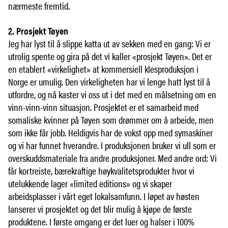
nærmeste fremtid.
2. Prosjekt Tøyen
Jeg har lyst til å slippe katta ut av sekken med en gang: Vi er
utrolig spente og gira på det vi kaller «prosjekt Tøyen». Det er
en etablert «virkelighet» at kommersiell klesproduksjon i
Norge er umulig. Den virkeligheten har vi lenge hatt lyst til å
utfordre, og nå kaster vi oss ut i det med en målsetning om en
vinn-vinn-vinn situasjon. Prosjektet er et samarbeid med
somaliske kvinner på Tøyen som drømmer om å arbeide, men
som ikke får jobb. Heldigvis har de vokst opp med symaskiner
og vi har funnet hverandre. I produksjonen bruker vi ull som er
overskuddsmateriale fra andre produksjoner. Med andre ord: Vi
får kortreiste, bærekraftige høykvalitetsprodukter hvor vi
utelukkende lager «limited editions» og vi skaper
arbeidsplasser i vårt eget lokalsamfunn. I løpet av høsten
lanserer vi prosjektet og det blir mulig å kjøpe de første
produktene. I første omgang er det luer og halser i 100%