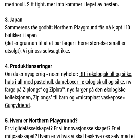
merinoull. Sitt tight, mer info kommer i løpet av høsten.
3. Japan
Sommerens råe godbit: Northern Playground fås nå kjøpt i 10
butikker i Japan
(det er grunnen til at et par farger i herre størrelse small er
utsolgt). Vi gir oss selvsagt ikke.
4. Produktlanseringer
Om du er nysgjerrig - noen nyheter:
BH i økologisk ull og silke
,
hals i ull med pustehull
,
dameboxer i økologisk ull og silke
, ny
farge på
Ziplongs®
og
Zipbra™
, nye farger på den
økologiske
kolleksjonen
, Ziplongs® til barn og «microplast vaskepose»
Guppyfriend
.
5. Hvem er Northern Playground?
Er vi glidelåsselskapet? Er vi innovasjonsselskapet? Er vi
miljøselskapet? Hvem er vi hvis vi skal beskrive oss selv med et