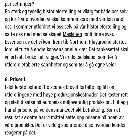
par setninger?
En sterk og tydelig historiefortelling er viktig for både oss selv
og for å vite hvordan vi skal kommunisere med verden rundt
oss. I sommer utfordret vi oss selv på vår historiefortelling og
satte oss ned med selskapet
Maskinen
for å finne svar.
Essensen av det vi kom frem til: Northern Playground startet
fordi vi turte å endre konvensjonelle klær. Det tankesettet skal
vi fortsatt bruke i alt vi gjør. Vi er det selskapet som tør å
utfordre etablerte sannheter og som tør å gå egne veier.
6. Priser 1
I det første behind the scenes brevet fortalte jeg litt om
utfordringene med høye produksjonskostnader. Det koster rett
og slett å satse på europeisk miljøvennlig produksjon. I tillegg
har ullprisene på verdensmarkedet økt betraktelig. Som et
resultat av dette har vi måttet sette opp prisene på noen av
våre produkter. Det er veldig spennende å se hvordan kunder
reagerer på det.