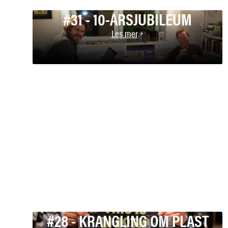
#31 - 10-ARSJUBILEUM
Les mer
#28 - KRANGLING OM PLAST