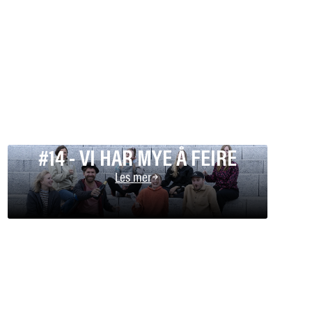
#14 - VI HAR MYE Å FEIRE
Les mer