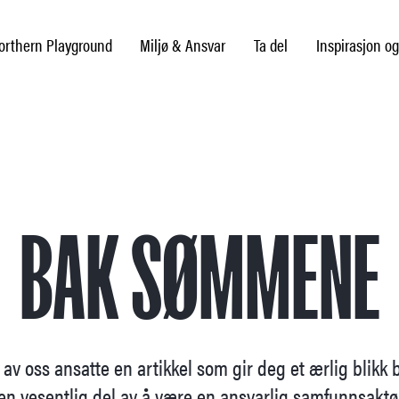
rthern Playground
Miljø & Ansvar
Ta del
Inspirasjon og
BAK SØMMENE
 av oss ansatte en artikkel som gir deg et ærlig blikk b
en vesentlig del av å være en ansvarlig samfunnsaktør.