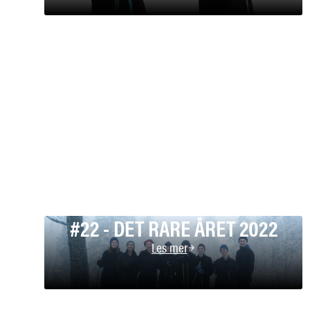
#22 - DET RARE ÅRET 2022
Les mer