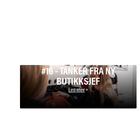
#16 - TANKER FRA NY
BUTIKKSJEF
Les mer