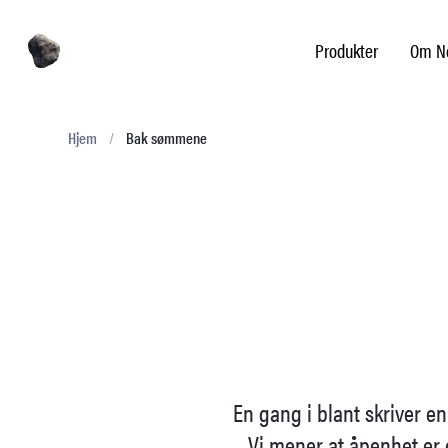
Produkter
Om No
Hjem
/
Bak sømmene
En gang i blant skriver en
Vi mener at åpenhet er 