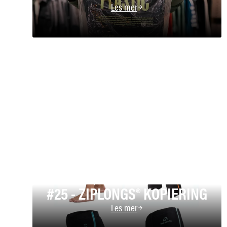
Les mer
#25 - ZIPLONGS® KOPIERING
Les mer