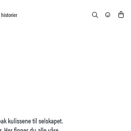
 historier
Search
Community
ak kulissene til selskapet.
 Her finner du alle våre