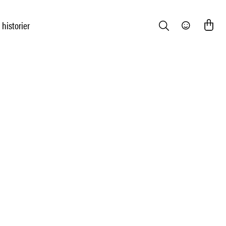
 historier
Search
Community