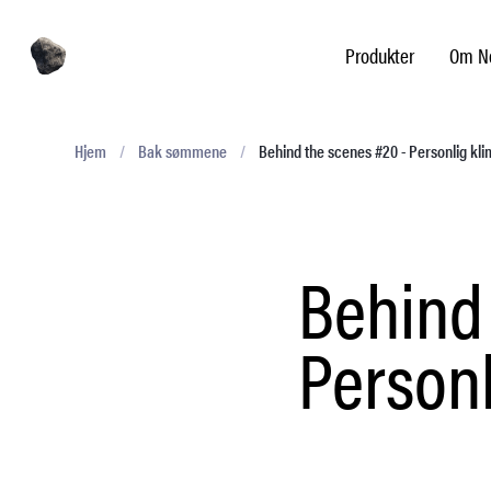
Produkter
Om No
Hjem
/
Bak sømmene
/
Behind the scenes #20 - Personlig kl
Behind 
Personl