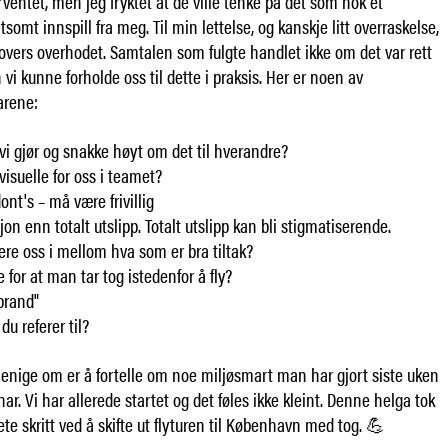
orventet, men jeg fryktet at de ville tenke på det som nok et
somt innspill fra meg. Til min lettelse, og kanskje litt overraskelse,
vers overhodet. Samtalen som fulgte handlet ikke om det var rett
vi kunne forholde oss til dette i praksis. Her er noen av
rene:
i gjør og snakke høyt om det til hverandre?
isuelle for oss i teamet?
ont's – må være frivillig
on enn totalt utslipp. Totalt utslipp kan bli stigmati­serende.
utere oss i mellom hva som er bra tiltak?
e for at man tar tog istedenfor å fly?
 brand"
u referer til?
le enige om er å fortelle om noe miljøsmart man har gjort siste uken
. Vi har allerede startet og det føles ikke kleint. Denne helga tok
ete skritt ved å skifte ut flyturen til København med tog. 💪