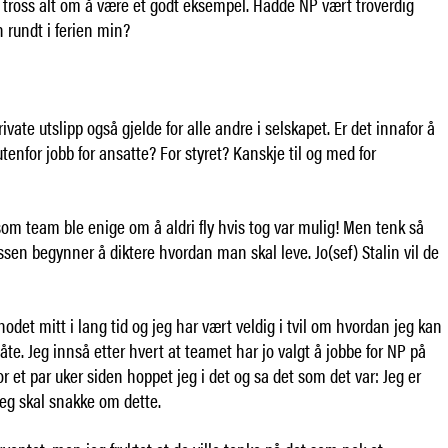
r tross alt om å være et godt eksempel. Hadde NP vært troverdig
 rundt i ferien min?
vate utslipp også gjelde for alle andre i selskapet. Er det innafor å
utenfor jobb for ansatte? For styret? Kanskje til og med for
som team ble enige om å aldri fly hvis tog var mulig! Men tenk så
ssen begynner å diktere hvordan man skal leve. Jo(sef) Stalin vil de
hodet mitt i lang tid og jeg har vært veldig i tvil om hvordan jeg kan
te. Jeg innså etter hvert at teamet har jo valgt å jobbe for NP på
or et par uker siden hoppet jeg i det og sa det som det var: Jeg er
jeg skal snakke om dette.