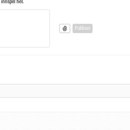
innspill her.
Publiser