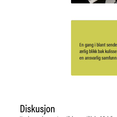
En gang i blant sende
ærlig blikk bak kuliss
en ansvarlig samfunns
Diskusjon