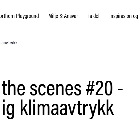
rthern Playground
Miljø & Ansvar
Ta del
Inspirasjon og
imaavtrykk
the scenes #20 -
ig klimaavtrykk