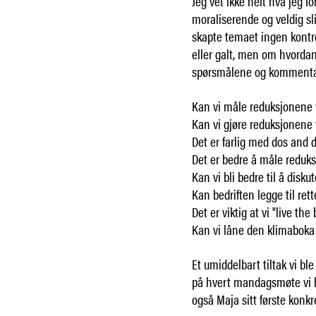
Jeg vet ikke helt hva jeg f
moraliserende og veldig slit
skapte temaet ingen kontro
eller galt, men om hvordan 
spørsmålene og kommenta
Kan vi måle reduksjonene v
Kan vi gjøre reduksjonene v
Det er farlig med dos and d
Det er bedre å måle reduksj
Kan vi bli bedre til å disk
Kan bedriften legge til rett
Det er viktig at vi "live the
Kan vi låne den klimaboka d
Et umiddelbart tiltak vi b
på hvert mandagsmøte vi har
også Maja sitt første konkr