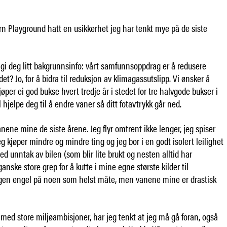
rn Playground hatt en usikkerhet jeg har tenkt mye på de siste
gi deg litt bakgrunnsinfo: vårt samfunnsoppdrag er å redusere
det? Jo, for å bidra til reduksjon av klimagassutslipp. Vi ønsker å
øper ei god bukse hvert tredje år i stedet for tre halvgode bukser i
al hjelpe deg til å endre vaner så ditt fotavtrykk går ned.
nene mine de siste årene. Jeg flyr omtrent ikke lenger, jeg spiser
jeg kjøper mindre og mindre ting og jeg bor i en godt isolert leilighet
d unntak av bilen (som blir lite brukt og nesten alltid har
ganske store grep for å kutte i mine egne største kilder til
ingen engel på noen som helst måte, men vanene mine er drastisk
med store miljøambisjoner, har jeg tenkt at jeg må gå foran, også