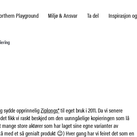
rthern Playground
Miljø & Ansvar
Ta del
Inspirasjon og
iering
g sydde opprinnelig
Ziplongs®
til eget bruk i 2011. Da vi senere
det fikk vi raskt beskjed om den uunngåelige kopieringen som lå
t mange store aktører som har laget sine egne varianter av
rstå med et så genialt produkt 😉) Hver gang har vi feiret det som en