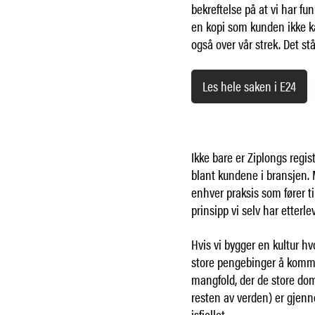
bekreftelse på at vi har f
en kopi som kunden ikke ka
også over vår strek. Det st
Les hele saken i E24
Ikke bare er Ziplongs regis
blant kundene i bransjen. 
enhver praksis som fører ti
prinsipp vi selv har etterl
Hvis vi bygger en kultur hv
store pengebinger å komme
mangfold, der de store dom
resten av verden) er gjen
isfjellet.