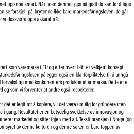
unnet opp noe smart. Når noen derimot gjør så godt de kan for å lage
n se forskjell på, bryter de ikke bare markedsføringsloven, de går
år vi dessverre oppi akkurat nå.
trert som varemerke i EU og etter hvert blitt et velkjent konsept
Markedsføringsloven pålegger også en klar forpliktelse til å unngå
l forveksling med konkurrenters produkter eller merker. Dette er et
evd og som vi forventer at andre også respekterer.
or det er legitimt å kopiere, vil det være umulig for gründere uten
 i gang. Resultatet er en betydelig svekkelse av innovasjon og
inerer markedet og sitter igjen med alt. Tekstilbransjen i Norge (og
nomsyret av denne kulturen og denne saken er bare toppen av