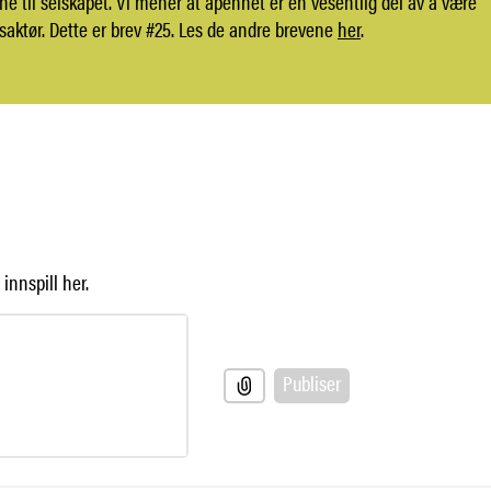
ene til selskapet. Vi mener at åpenhet er en vesentlig del av å være
aktør. Dette er brev #25. Les de andre brevene
her
.
innspill her.
Publiser