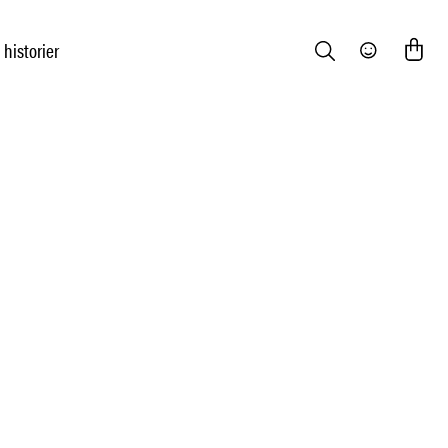
 historier
Search
Community