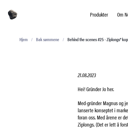
Produkter
Om No
Hjem
/
Bak sømmene
/
Behind the scenes #25 - Ziplongs® kop
21.08.2023
Hei! Gründer Jo her.
Med-gründer Magnus og je
lanserte konseptet i marke
foran oss. Med årene er de
Ziplongs. (Det er lett å fo