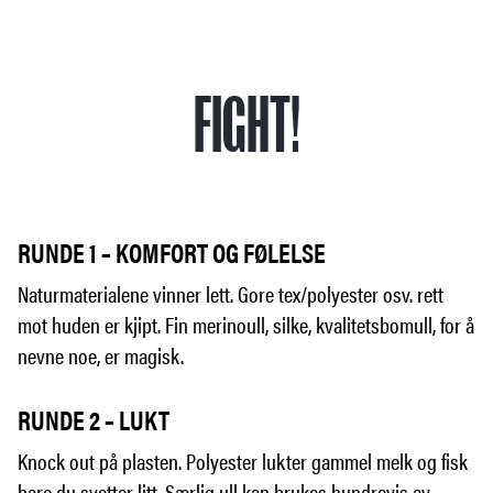
FIGHT!
RUNDE 1 – KOMFORT OG FØLELSE
Naturmaterialene vinner lett. Gore tex/polyester osv. rett
mot huden er kjipt. Fin merinoull, silke, kvalitetsbomull, for å
nevne noe, er magisk.
RUNDE 2 – LUKT
Knock out på plasten. Polyester lukter gammel melk og fisk
bare du svetter litt. Særlig ull kan brukes hundrevis av