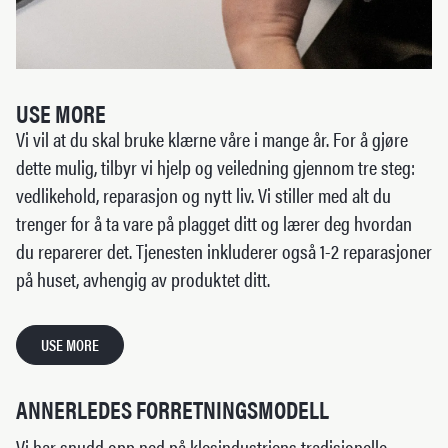
USE MORE
Vi vil at du skal bruke klærne våre i mange år. For å gjøre
dette mulig, tilbyr vi hjelp og veiledning gjennom tre steg:
vedlikehold, reparasjon og nytt liv. Vi stiller med alt du
trenger for å ta vare på plagget ditt og lærer deg hvordan
du reparerer det. Tjenesten inkluderer også 1-2 reparasjoner
på huset, avhengig av produktet ditt.
USE MORE
ANNERLEDES FORRETNINGSMODELL
Vi har snudd opp ned på klesindustriens tradisjonelle