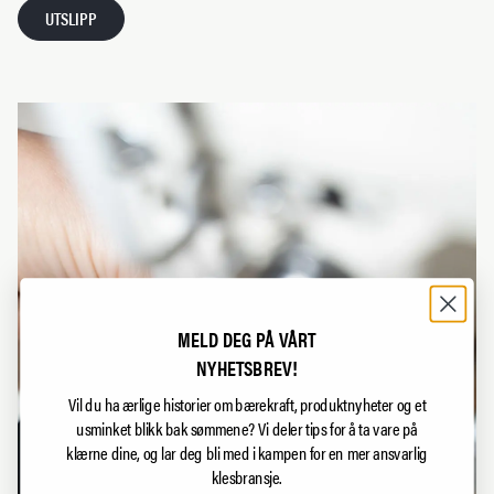
UTSLIPP
MELD DEG PÅ VÅRT
NYHETSBREV!
Vil du ha ærlige historier om bærekraft, produktnyheter og et
usminket blikk bak sømmene?
Vi deler tips for å ta vare på
klærne dine, og lar deg bli med i kampen for en mer ansvarlig
klesbransje.