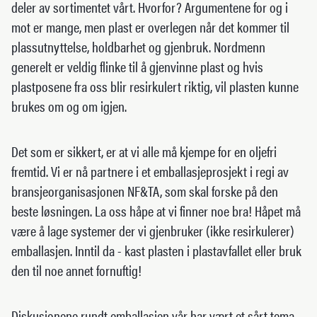
deler av sortimentet vårt. Hvorfor? Argumentene for og i
mot er mange, men plast er overlegen når det kommer til
plassutnyttelse, holdbarhet og gjenbruk. Nordmenn
generelt er veldig flinke til å gjenvinne plast og hvis
plastposene fra oss blir resirkulert riktig, vil plasten kunne
brukes om og om igjen.
Det som er sikkert, er at vi alle må kjempe for en oljefri
fremtid. Vi er nå partnere i et emballasjeprosjekt i regi av
bransjeorganisasjonen NF&TA, som skal forske på den
beste løsningen. La oss håpe at vi finner noe bra! Håpet må
være å lage systemer der vi gjenbruker (ikke resirkulerer)
emballasjen. Inntil da - kast plasten i plastavfallet eller bruk
den til noe annet fornuftig!
Diskusjonene rundt emballasjen vår har vært et sårt tema