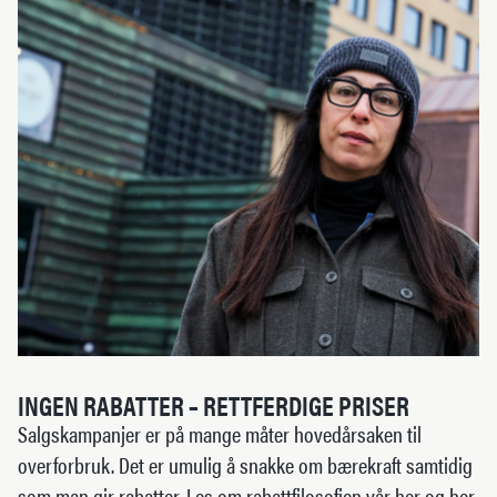
INGEN RABATTER – RETTFERDIGE PRISER
Salgskampanjer er på mange måter hovedårsaken til
overforbruk. Det er umulig å snakke om bærekraft samtidig
som man gir rabatter. Les om rabattfilosofien vår her og her.