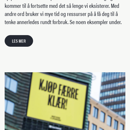
kommer til å fortsette med det så lenge vi eksisterer. Med
andre ord bruker vi mye tid og ressurser på å få deg til å
tenke annerledes rundt forbruk. Se noen eksempler under.
LES MER
Ved å spille
av videoen
godtar du
YouTube&rsquo;s
bruk av
informasjonskapsler.
Les
mer
.