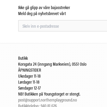
Ikke gå glipp av våre bajasstreker
Meld deg på nyhetsbrevet vårt
Butikk
Korsgata 24 (inngang Markveien), 0551 Oslo
ÅPNINGSTIDER
Ukedager 11-18
Lørdager 11-18
Søndager 12-17
NB! Butikken på Youngstorget er stengt.
post@support.northernplayground.no
Butikktelefon: 940 81 626