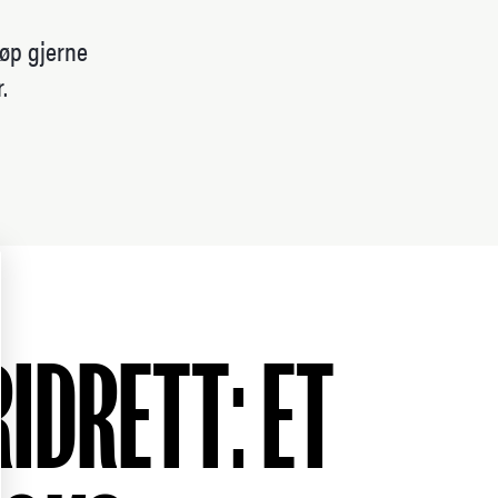
jøp gjerne
.
IDRETT: ET