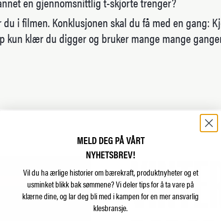
nnet en gjennomsnittlig t-skjorte trenger?
r du i filmen. Konklusjonen skal du få med en gang: K
øp kun klær du digger og bruker mange mange ganger
MELD DEG PÅ VÅRT
NYHETSBREV!
VINTER
Vil du ha ærlige historier om bærekraft, produktnyheter og et
usminket blikk bak sømmene?
Vi deler tips for å ta vare på
klærne dine, og lar deg bli med i kampen for en mer ansvarlig
klesbransje.