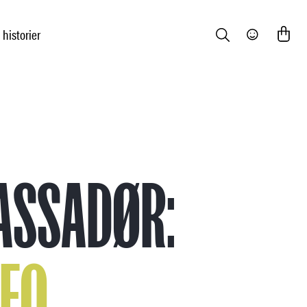
 historier
Search
Community
ASSADØR:
EQ