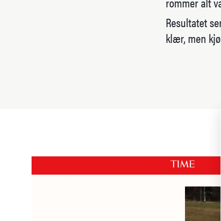
rommer alt va
Resultatet se
klær, men kj