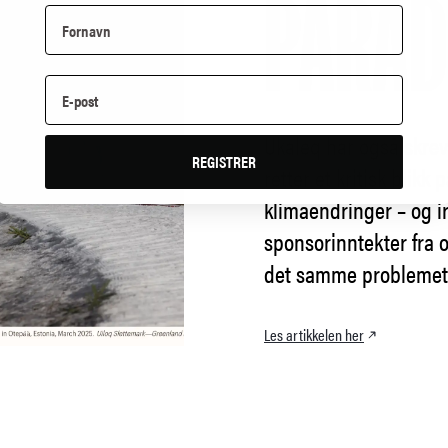
PARA
Ukaleq har også skreve
REGISTRER
retter et kritisk blikk
klimaendringer – og i
sponsorinntekter fra o
det samme problemet
Les artikkelen her