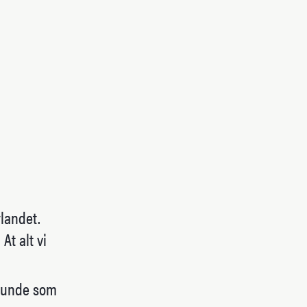
rlandet.
At alt vi
 runde som