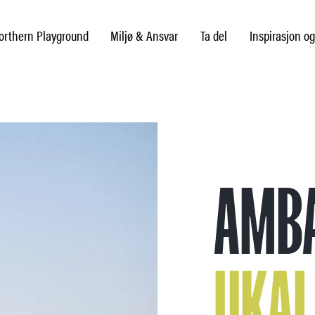
rthern Playground
Miljø & Ansvar
Ta del
Inspirasjon og
AMB
UKAL