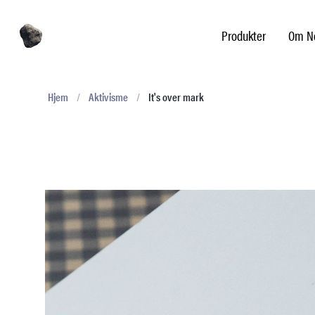
Produkter
Om No
Hjem
/
Aktivisme
/
It's over mark