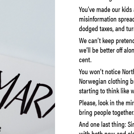
You’ve made our kids 
misinformation spread 
dodged taxes, and tur
We can’t keep pretendi
we’ll be better off al
cent.
You won’t notice Nort
Norwegian clothing b
starting to think like 
Please, look in the mir
bring people together
And one last thing: Si
with both new and old 