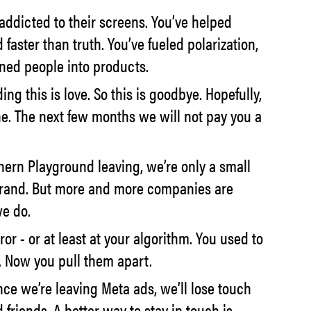
addicted to their screens. You’ve helped
faster than truth. You’ve fueled polarization,
ned people into products.
ng this is love. So this is goodbye. Hopefully,
one. The next few months we will not pay you a
hern Playground leaving, we’re only a small
rand. But more and more companies are
we do.
ror - or at least at your algorithm. You used to
. Now you pull them apart.
nce we’re leaving Meta ads, we’ll lose touch
friends. A better way to stay in touch is