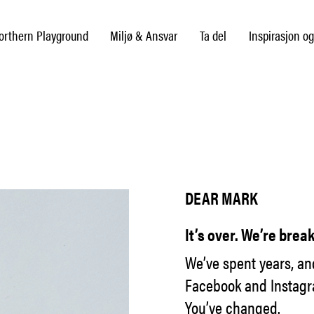
rthern Playground
Miljø & Ansvar
Ta del
Inspirasjon og
DEAR MARK
It’s over. We’re brea
We’ve spent years, an
Facebook and Instagra
You’ve changed.