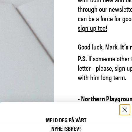
through our newslett
can be a force for goo
sign up too!
Good luck, Mark.
It’s 
P.S.
If someone other 
letter - please, sign 
with him long term.
- Northern Playgrou
PÅMELDING NYHETSBREV
MELD DEG PÅ VÅRT
NYHETSBREV!