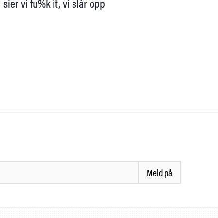
ier vi fu%k it, vi slår opp
Meld på