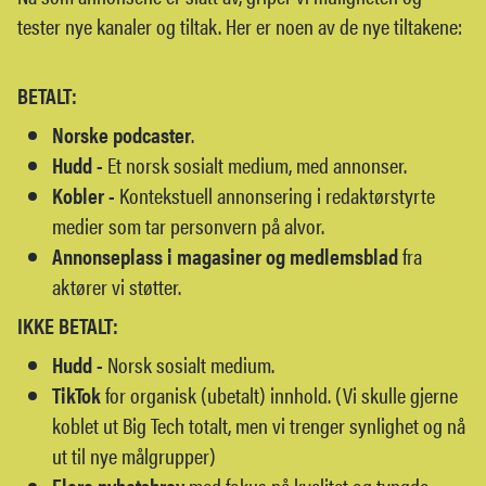
tester nye kanaler og tiltak. Her er noen av de nye tiltakene:
BETALT:
Norske podcaster
.
Hudd -
Et norsk sosialt medium, med annonser.
Kobler -
Kontekstuell annonsering i redaktørstyrte
medier som tar personvern på alvor.
Annonseplass i magasiner og medlemsblad
fra
aktører vi støtter.
IKKE BETALT:
Hudd -
Norsk sosialt medium.
TikTok
for organisk (ubetalt) innhold. (Vi skulle gjerne
koblet ut Big Tech totalt, men vi trenger synlighet og nå
ut til nye målgrupper)
Flere nyhetsbrev
med fokus på kvalitet og tyngde.