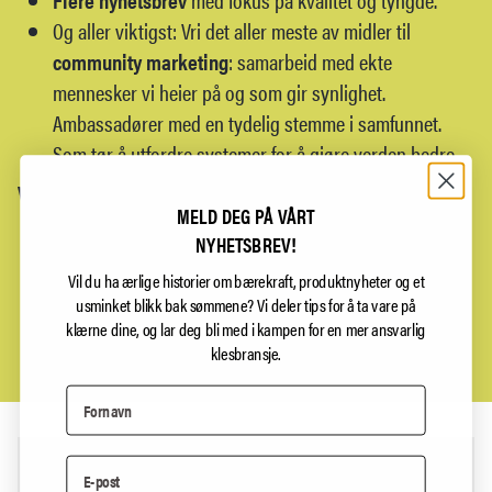
Og aller viktigst: Vri det aller meste av midler til
community marketing
: samarbeid med ekte
mennesker vi heier på og som gir synlighet.
Ambassadører med en tydelig stemme i samfunnet.
Som tør å utfordre systemer for å gjøre verden bedre.
VIKTIG PRESISERING:
MELD DEG PÅ VÅRT
Vi betaler fremdeles for
annonsering på Google
. Men
NYHETSBREV!
også Google skal kuttes på sikt.
Vil du ha ærlige historier om bærekraft, produktnyheter og et
Vi er fremdeles tilstede organisk (ikke betalt) i Meta's
usminket blikk bak sømmene?
Vi deler tips for å ta vare på
univers gjennom
Instagram
og
Facebook.
klærne dine, og lar deg bli med i kampen for en mer ansvarlig
klesbransje.