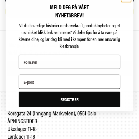
MELD DEG PÅ VÅRT
KOPIER VÅR AKTIVISME
NYHETSBREV!
Vil du ha ærlige historier om bærekraft, produktnyheter og et
usminket blikk bak sømmene?
Vi deler tips for å ta vare på
klærne dine, og lar deg bli med i kampen for en mer ansvarlig
Ikke gå glipp av våre bajasstreker
klesbransje.
Meld deg på nyhetsbrevet vårt
Meld på
REGISTRER
Butikk
Korsgata 24 (inngang Markveien), 0551 Oslo
ÅPNINGSTIDER
Ukedager 11-18
Lørdager 11-18