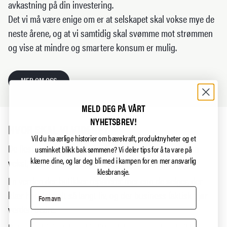
avkastning på din investering.
Det vi må være enige om er at selskapet skal vokse mye de
neste årene, og at vi samtidig skal svømme mot strømmen
og vise at mindre og smartere konsum er mulig.
MER OM OSS
MELD DEG PÅ VÅRT
NYHETSBREV!
HVOR SKAL VI VIDERE?
Vil du ha ærlige historier om bærekraft, produktnyheter og et
De fleste selskaper drømmer om vekst. Vi skal også ha
usminket blikk bak sømmene?
Vi deler tips for å ta vare på
klærne dine, og lar deg bli med i kampen for en mer ansvarlig
vekst, men vi drømmer først og fremst om forandring.
klesbransje.
En verden der butikker reparerer mer enn de selger, der
klær har dobbelt så langt liv, og der business faktisk gjør
verden bedre.