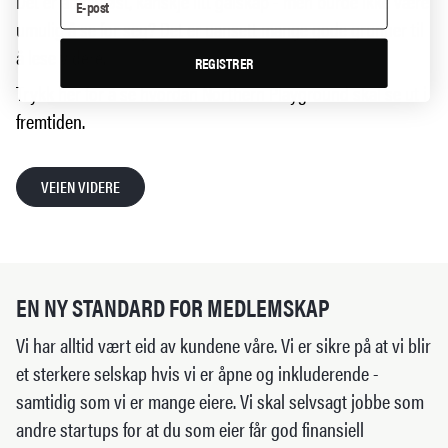
Det er ambisiøst, kanskje litt galskap - men burde ikke være
umulig å se for seg? Det er uansett mange gode grunner til
å lese videre.
REGISTRER
Trykk her for å se hvordan Northern Playground skal se ut i
fremtiden.
VEIEN VIDERE
EN NY STANDARD FOR MEDLEMSKAP
Vi har alltid vært eid av kundene våre. Vi er sikre på at vi blir
et sterkere selskap hvis vi er åpne og inkluderende -
samtidig som vi er mange eiere. Vi skal selvsagt jobbe som
andre startups for at du som eier får god finansiell