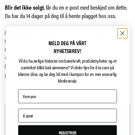
Blir det ikke solgt
, får du en e-post med beskjed om dette.
Du har da 14 dager på deg til å hente plagget hos oss.
Plagg som ikke hentes
innen fristen på 14 dager, doneres
til oss.
MELD DEG PÅ VÅRT
Om du har sendt oss plagget i posten, kan du velge om du
NYHETSBREV!
vil vippse oss porto, så sender vi det tilbake til deg, eller du
Vil du ha ærlige historier om bærekraft, produktnyheter og et
kan donere det til oss, så finner vi ut hvordan vi best kan gi
usminket blikk bak sømmene?
Vi deler tips for å ta vare på
plagget nytt liv.
klærne dine, og lar deg bli med i kampen for en mer ansvarlig
klesbransje.
REGISTRER