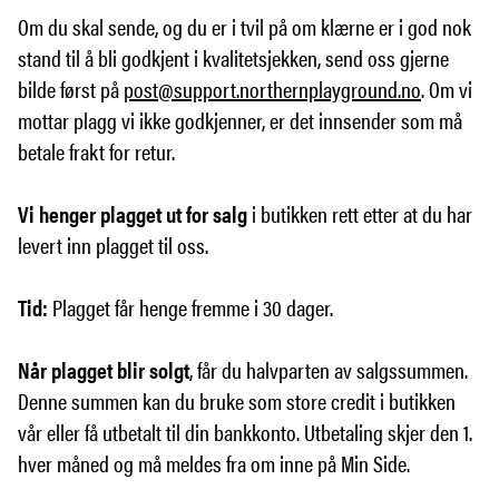
Om du skal sende, og du er i tvil på om klærne er i god nok
stand til å bli godkjent i kvalitetsjekken, send oss gjerne
bilde først på
post@support.northernplayground.no
. Om vi
mottar plagg vi ikke godkjenner, er det innsender som må
betale frakt for retur.
Vi henger plagget ut for salg
i butikken rett etter at du har
levert inn plagget til oss.
Tid:
Plagget får henge fremme i 30 dager.
Når plagget blir solgt
, får du halvparten av salgssummen.
Denne summen kan du bruke som store credit i butikken
vår eller få utbetalt til din bankkonto. Utbetaling skjer den 1.
hver måned og må meldes fra om inne på Min Side.